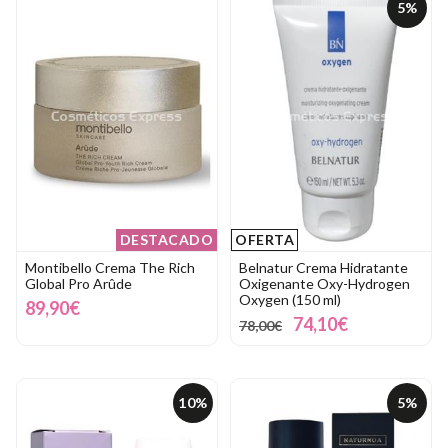
5%
DESTACADO
OFERTA
Montibello Crema The Rich
Belnatur Crema Hidratante
Global Pro Arûde
Oxigenante Oxy-Hydrogen
Oxygen (150 ml)
89,90€
74,10€
78,00€
10%
5%