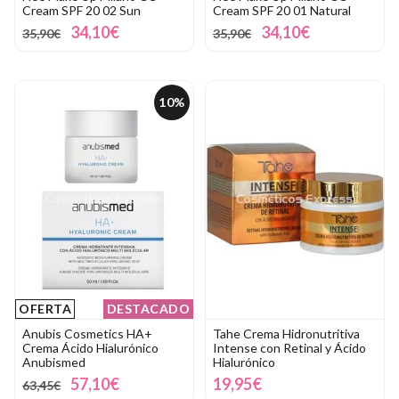
Cream SPF 20 02 Sun
Cream SPF 20 01 Natural
34,10€
34,10€
35,90€
35,90€
10%
OFERTA
DESTACADO
Anubis Cosmetics HA+
Tahe Crema Hidronutritiva
Crema Ácido Hialurónico
Intense con Retinal y Ácido
Anubismed
Hialurónico
57,10€
19,95€
63,45€