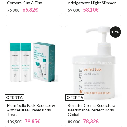
Corporal Slim & Firm
Adelgazante Night Slimmer
66,82€
53,10€
76,80€
59,00€
12%
OFERTA
OFERTA
Montibello Pack Reducer &
Belnatur Crema Reductora
Anticellulite Cream Body
Reafirmante Perfect Body
Treat
Global
79,85€
78,32€
106,50€
89,00€