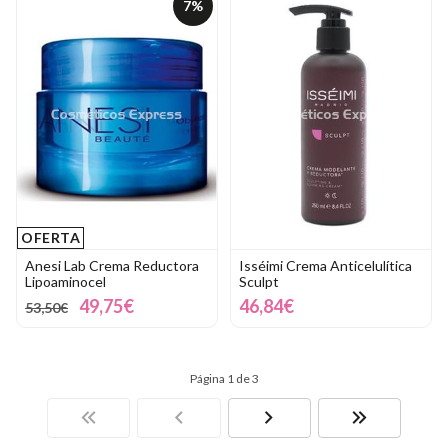
7%
OFERTA
Anesi Lab Crema Reductora
Isséimi Crema Anticelulítica
Lipoaminocel
Sculpt
49,75€
46,84€
53,50€
Página 1 de 3