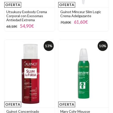
OFERTA
OFERTA
Utsukusy Exobody Crema
Guinot Minceur Slim Logic
Corporal con Exosomas
Crema Adelgazante
Antiedad Extrema
61,60€
70,80€
54,90€
68,18€
13%
10%
OFERTA
OFERTA
Guinot Concentrado
Mary Cohr Mousse