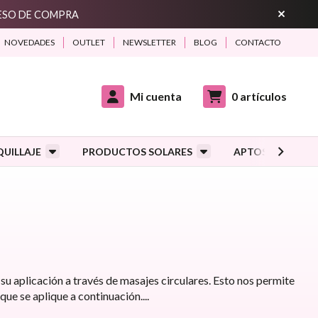
CESO DE COMPRA
NOVEDADES
OUTLET
NEWSLETTER
BLOG
CONTACTO
Mi cuenta
0
artículos
UILLAJE
PRODUCTOS SOLARES
APTOS DURANTE
su aplicación a través de masajes circulares. Esto nos permite
 que se aplique a continuación.
...