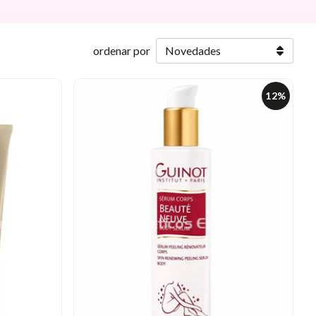
ordenar por
12%