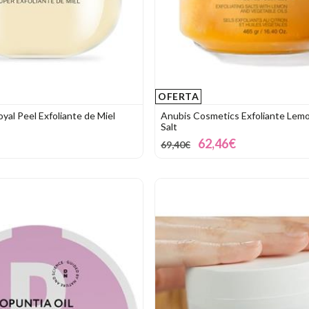
OFERTA
oyal Peel Exfoliante de Miel
Anubis Cosmetics Exfoliante Lemo
Salt
62,46€
69,40€