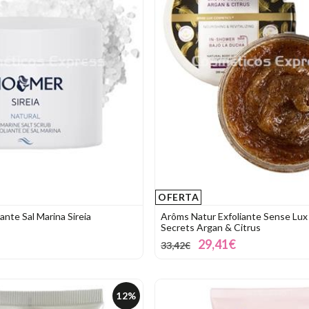
OFERTA
nte Sal Marina Sireia
Arôms Natur Exfoliante Sense Lux
Secrets Argan & Citrus
29,41€
33,42€
12%