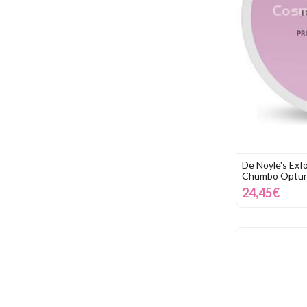
De Noyle's Exf
Chumbo Optunt
24,45€