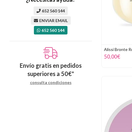
652 560 144
ENVIAR EMAIL
652 560 144
Alissi Bronte R
50,00€
Envío gratis en pedidos
superiores a
50
€
*
consulta condiciones