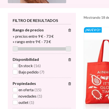
Mostrando 18 de
FILTRO DE RESULTADOS
Rango de precios
¡NUEVO!
»
precios entre 9 €
-
73 €
»
rango entre
9
€
-
73
€
Disponibilidad
En stock
(16)
Bajo pedido
(7)
Propiedades
en oferta
(15)
novedades
(1)
outlet
(1)