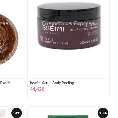
 Exotic
Isséimi Scrub Body Peeling
44,42€
14%
13%