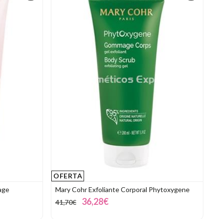
OFERTA
age
Mary Cohr Exfoliante Corporal Phytoxygene
36,28€
41,70€