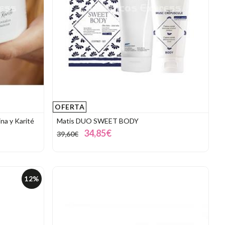
OFERTA
ina y Karité
Matis DUO SWEET BODY
34,85€
39,60€
12%