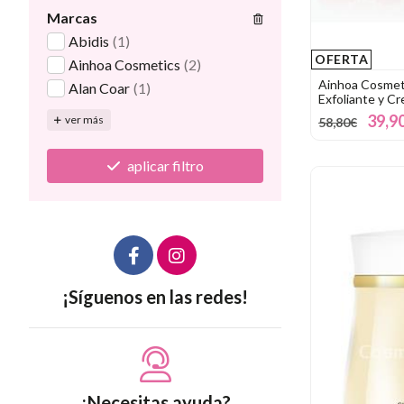
Marcas
Abidis
(1)
OFERTA
Ainhoa Cosmetics
(2)
Ainhoa Cosmeti
Alan Coar
(1)
Exfoliante y C
39,9
ver más
58,80€
aplicar filtro
¡Síguenos en las redes!
¿Necesitas ayuda?