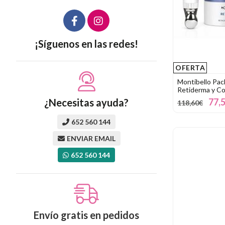
¡Síguenos en las redes!
OFERTA
Montibello Pac
Retiderma y Co
77,
¿Necesitas ayuda?
118,60€
652 560 144
ENVIAR EMAIL
652 560 144
Envío gratis en pedidos