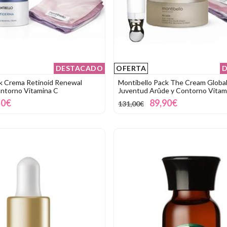
DESTACADO
OFERTA
D
k Crema Retinoid Renewal
Montibello Pack The Cream Global
ntorno Vitamina C
Juventud Arûde y Contorno Vitam
50€
89,90€
131,00€