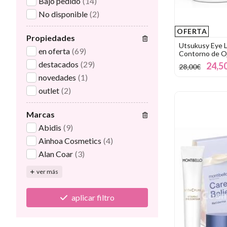
Bajo pedido
(14)
No disponible
(2)
OFERTA
Propiedades
Utsukusy Eye L
en oferta
(69)
Contorno de O
destacados
(29)
24,5
28,00€
novedades
(1)
outlet
(2)
Marcas
Abidis
(9)
Ainhoa Cosmetics
(4)
Alan Coar
(3)
ver más
aplicar filtro