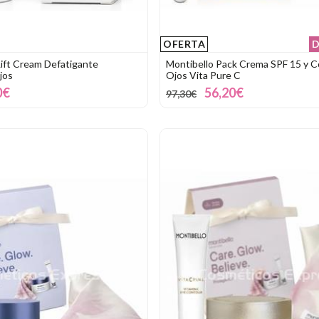
OFERTA
D
ift Cream Defatigante
Montibello Pack Crema SPF 15 y 
jos
Ojos Vita Pure C
0€
56,20€
97,30€