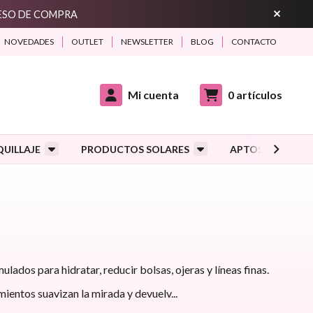
CESO DE COMPRA
NOVEDADES
OUTLET
NEWSLETTER
BLOG
CONTACTO
Mi cuenta
0
artículos
UILLAJE
PRODUCTOS SOLARES
APTOS DURANTE
ados para hidratar, reducir bolsas, ojeras y líneas finas.
mientos suavizan la mirada y devuelv
...