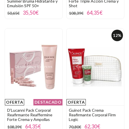
Summer Bruma Hidratante y
Forte Triple Acción Crema y
Emulsión SPF 50+
Shot
35,50€
64,35€
50,65€
108,39€
12%
OFERTA
DESTACADO
OFERTA
D'Lucanni Pack Corporal
Guinot Pack Crema
Reafirmante Reaffermine
Reafirmante Corporal Firm
Forte Crema y Ampollas
Logic
64,35€
62,30€
108,39€
70,80€