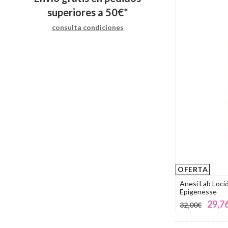
superiores a
50
€
*
consulta condiciones
OFERTA
Anesi Lab Loci
Epigenesse
29,7
32,00€