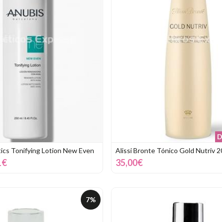
D
cs Tonifying Lotion New Even
Alissi Bronte Tónico Gold Nutriv 2
1€
35,00€
7%