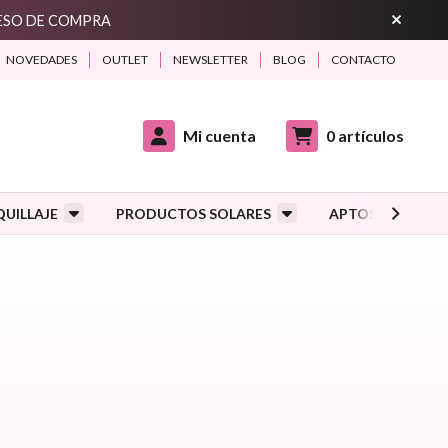
CESO DE COMPRA
NOVEDADES
OUTLET
NEWSLETTER
BLOG
CONTACTO
Mi cuenta
0
artículos
UILLAJE
PRODUCTOS SOLARES
APTOS DURANTE