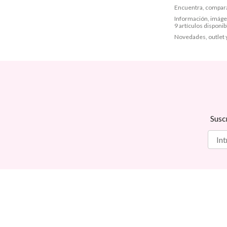
Encuentra, compara
Información, imágene
9 artículos disponib
Novedades, outlet 
Susc