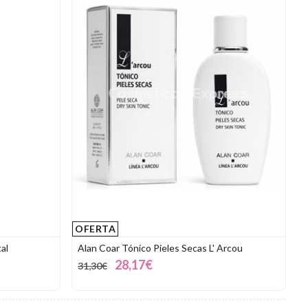
OFERTA
al
Alan Coar Tónico Pieles Secas L' Arcou
28,17€
31,30€