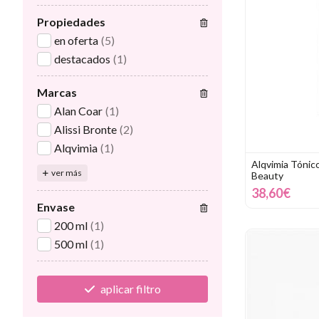
Propiedades
en oferta
(5)
destacados
(1)
Marcas
Alan Coar
(1)
Alissi Bronte
(2)
Alqvimia
(1)
Alqvimia Tónic
ver más
Beauty
38,60€
Envase
200 ml
(1)
500 ml
(1)
aplicar filtro