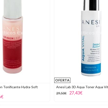
OFERTA
ón Tonificante Hydra-Soft
Anesi Lab 3D Aqua Toner Aqua Vit
27,43€
29,50€
6€