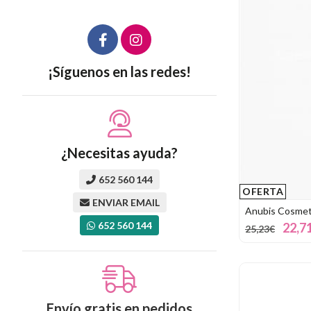
¡Síguenos en las redes!
¿Necesitas ayuda?
652 560 144
OFERTA
ENVIAR EMAIL
Anubis Cosmeti
652 560 144
22,7
25,23€
Envío gratis en pedidos