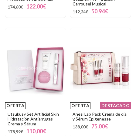
Carrousel Musical
122,00€
174,60€
50,94€
112,24€
OFERTA
OFERTA
DESTACADO
Utsukusy Set Artificial Skin
Anesi Lab Pack Crema de día
Hidratación Antiarrugas
y Sérum Epigenesse
Crema y Sérum
75,00€
138,00€
110,00€
178,99€