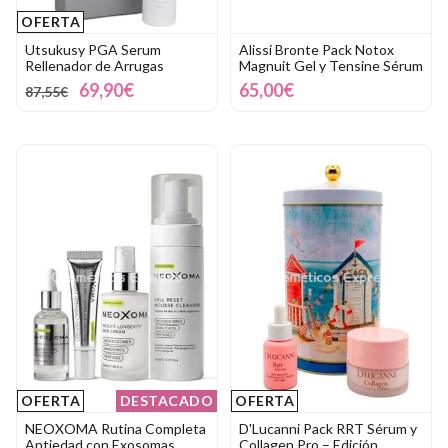
OFERTA
Utsukusy PGA Serum
Alissi Bronte Pack Notox
Rellenador de Arrugas
Magnuit Gel y Tensine Sérum
69,90€
65,00€
87,55€
OFERTA
DESTACADO
OFERTA
NEOXOMA Rutina Completa
D'Lucanni Pack RRT Sérum y
Antiedad con Exosomas
Collagen Pro – Edición