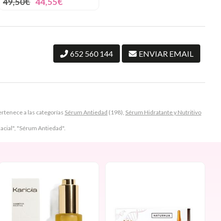
49,50€
44,55€
652 560 144
ENVIAR EMAIL
tenece a las categorías
Sérum Antiedad
(198),
Sérum Hidratante y Nutritivo
Facial", "Sérum Antiedad".