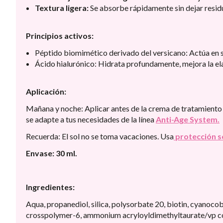
Textura ligera:
Se absorbe rápidamente sin dejar residu
Principios activos:
Péptido biomimético derivado del versicano: Actúa en si
Ácido hialurónico: Hidrata profundamente, mejora la ela
Aplicación:
Mañana y noche: Aplicar antes de la crema de tratamiento 
se adapte a tus necesidades de la línea
Anti-Age System.
Recuerda: El sol no se toma vacaciones. Usa
protección s
Envase: 30 ml.
Ingredientes:
Aqua, propanediol, silica, polysorbate 20, biotin, cyanocob
crosspolymer-6, ammonium acryloyldimethyltaurate/vp copo