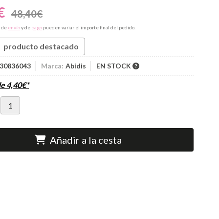
€
48,40
€
s de
envío
y de
pago
pueden variar el importe final del pedido.
producto destacado
30836043
Marca:
Abidis
EN STOCK
de
4,40
€
*
Añadir a la cesta