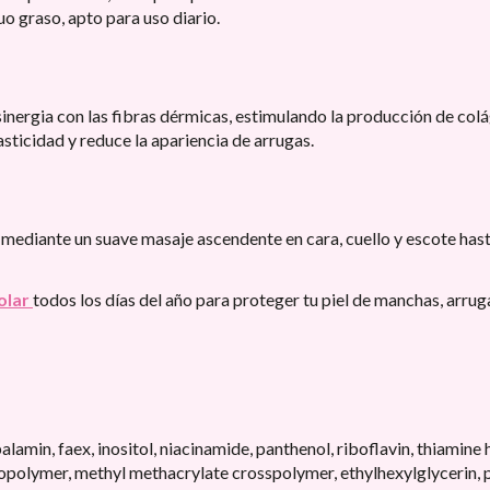
o graso, apto para uso diario.
nergia con las fibras dérmicas, estimulando la producción de coláge
sticidad y reduce la apariencia de arrugas.
mediante un suave masaje ascendente en cara, cuello y escote hast
olar
todos los días del año para proteger tu piel de manchas, arrug
alamin, faex, inositol, niacinamide, panthenol, riboflavin, thiamin
lymer, methyl methacrylate crosspolymer, ethylhexylglycerin, pro