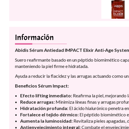
Información
Abidis Sérum Antiedad IMPACT Elixir Anti-Age Syste
Suero reafirmante basado en un péptido biomimético capaz d
manteniendo la piel firme e hidratada.
Ayuda a reducir la flacidez y las arrugas actuando como un 
Beneficios Sérum Impact:
Efecto lifting inmediato:
Reafirma la piel, mejorando l
Reduce arrugas:
Minimiza líneas finas y arrugas profu
Hidratación profunda:
El ácido hialurónico penetra en
Fortalece el tejido dérmico:
El péptido biomimético est
Aumenta la luminosidad:
Revitaliza pieles apagadas, 
Antienvejecimiento integral:
Combate el envejecimien