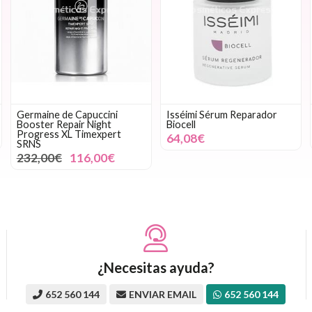
Germaine de Capuccini
Isséimi Sérum Reparador
Booster Repair Night
Biocell
Progress XL Timexpert
64,08€
SRNS
232,00€
116,00€
¿Necesitas ayuda?
652 560 144
ENVIAR EMAIL
652 560 144