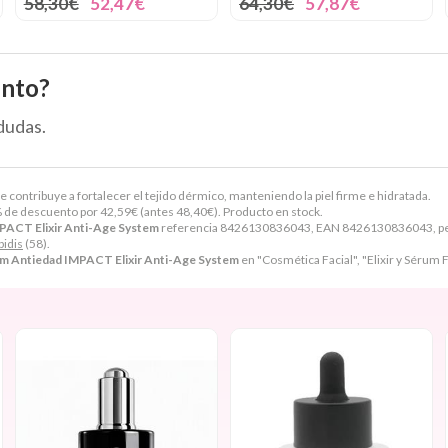
58,30€
52,47€
64,30€
57,87€
ento?
dudas.
contribuye a fortalecer el tejido dérmico, manteniendo la piel firme e hidratada.
 de descuento por
42,59
€
(antes
48,40
€
). Producto en stock.
PACT Elixir Anti-Age System
referencia 8426130836043, EAN 8426130836043, per
bidis
(58).
um Antiedad IMPACT Elixir Anti-Age System
en "Cosmética Facial", "Elixir y Sérum 