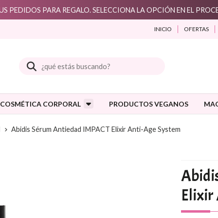
S PEDIDOS PARA REGALO. SELECCIONA LA OPCIÓN EN EL PRO
INICIO
OFERTAS
Buscar
COSMÉTICA CORPORAL
PRODUCTOS VEGANOS
MAQ
d
Abidis Sérum Antiedad IMPACT Elixir Anti-Age System
Abidi
Elixi