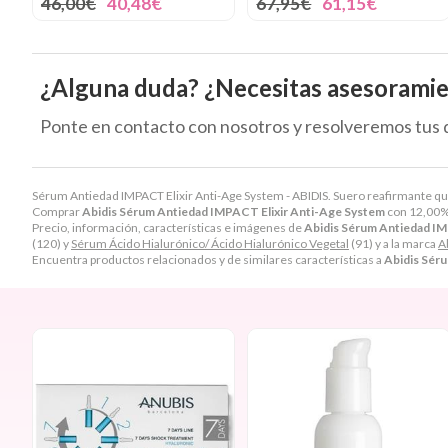
46,00€
40,48€
67,95€
61,15€
¿Alguna duda? ¿Necesitas asesorami
Ponte en contacto con nosotros y resolveremos tus 
Sérum Antiedad IMPACT Elixir Anti-Age System - ABIDIS. Suero reafirmante que 
Comprar
Abidis Sérum Antiedad IMPACT Elixir Anti-Age System
con 12,00%
Precio, información, características e imágenes de
Abidis Sérum Antiedad IM
(120) y
Sérum Ácido Hialurónico/ Ácido Hialurónico Vegetal
(91) y a la marca
A
Encuentra productos relacionados y de similares características a
Abidis Sér