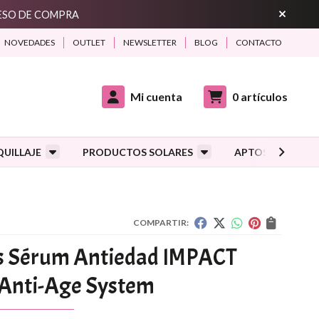
CESO DE COMPRA
NOVEDADES
OUTLET
NEWSLETTER
BLOG
CONTACTO
Mi cuenta
0
artículos
UILLAJE
PRODUCTOS SOLARES
APTOS DURANTE
COMPARTIR:
s Sérum Antiedad IMPACT
r Anti-Age System