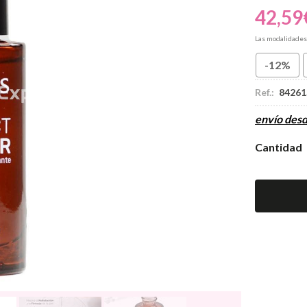
42,59
Las modalidade
-12%
Ref.:
84261
envío des
Cantidad