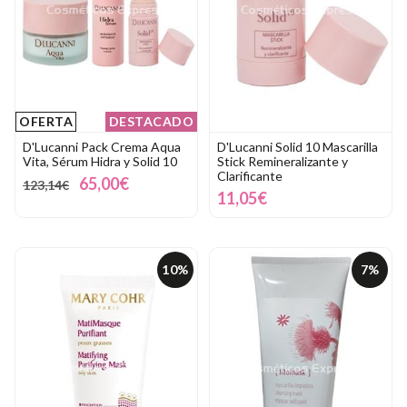
OFERTA
DESTACADO
D'Lucanni Pack Crema Aqua
D'Lucanni Solid 10 Mascarilla
Vita, Sérum Hidra y Solid 10
Stick Remineralizante y
Clarificante
65,00€
123,14€
11,05€
10%
7%