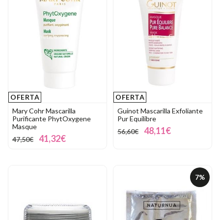
OFERTA
OFERTA
Mary Cohr Mascarilla
Guinot Mascarilla Exfoliante
Purificante PhytOxygene
Pur Equilibre
Masque
48,11€
56,60€
41,32€
47,50€
7%