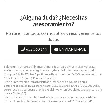
¿Alguna duda? ¿Necesitas
asesoramiento?
Ponte en contacto con nosotros y resolveremos tus
dudas.
652 560 144
ENVIAR EMAIL
Balancium Tónico Equilibrante - ABIDIS. Ideal para pieles mixtas y grasas.
Purifica, reduce poros y regula el sebo, dejando la piel fresca y preparada...
Comprar
Abidis Tónico Equilibrante Balancium
con 10,00% de descuento por
17,68
€
(antes
19,65
€
). Producto en stock.
Precio, información, características e imágenes de
Abidis Tónico
Equilibrante Balancium
referencia 8426130830065, EAN 8426130830065,
pertenece a las categorías
Tónico Facial
(70) y
Tónicos pieles Grasas
(15) y a la
marca
Abidis
(58).
Encuentra productos relacionados y de similares características a
Abidis
Tónico Equilibrante Balancium
en "Cosmética Facial", "Tónico Facial".