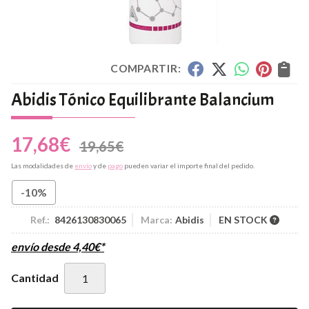
COMPARTIR:
Abidis Tónico Equilibrante Balancium
17,68
€
19,65
€
Las modalidades de
envío
y de
pago
pueden variar el importe final del pedido.
-10%
Ref.:
8426130830065
Marca:
Abidis
EN STOCK
envío desde
4,40
€
*
Cantidad