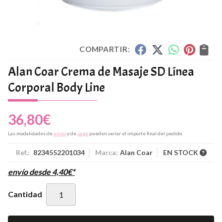
COMPARTIR:
Alan Coar Crema de Masaje SD Línea
Corporal Body Line
36,80
€
Las modalidades de
envío
y de
pago
pueden variar el importe final del pedido.
Ref.:
8234552201034
Marca:
Alan Coar
EN STOCK
envío desde
4,40
€
*
Cantidad