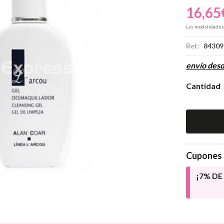
16,65
Las modalidade
Ref.:
84309
envío des
Cantidad
Cupones 
¡7% D