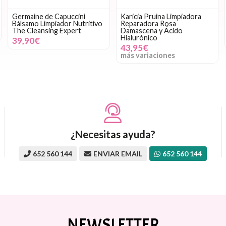
Germaine de Capuccini
Karicia Pruina Limpiadora
Bálsamo Limpiador Nutritivo
Reparadora Rosa
The Cleansing Expert
Damascena y Ácido
Hialurónico
39,90€
43,95€
más variaciones
¿Necesitas ayuda?
652 560 144
ENVIAR EMAIL
652 560 144
NEWSLETTER