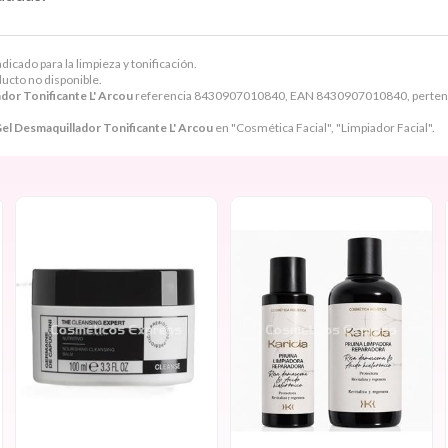
dicado para la limpieza y tonificación.
ducto no disponible.
dor Tonificante L' Arcou
referencia 8430907010840, EAN 8430907010840, pertenec
el Desmaquillador Tonificante L' Arcou
en "Cosmética Facial", "Limpiador Facial".