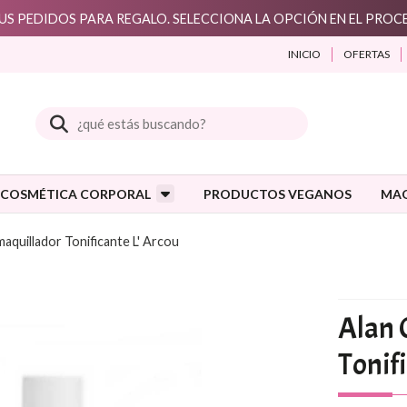
S PEDIDOS PARA REGALO. SELECCIONA LA OPCIÓN EN EL PRO
INICIO
OFERTAS
Buscar
COSMÉTICA CORPORAL
PRODUCTOS VEGANOS
MAQ
aquillador Tonificante L' Arcou
Alan 
Tonif