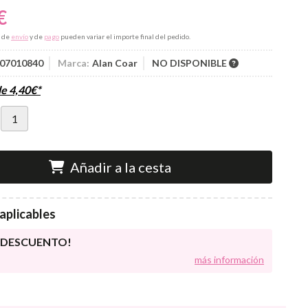
€
s de
envío
y de
pago
pueden variar el importe final del pedido.
07010840
Marca:
Alan Coar
NO DISPONIBLE
de
4,40
€
*
Añadir a la cesta
aplicables
E DESCUENTO!
más información