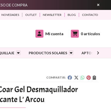
CESO DE COMPRA
NOVEDADES
OUTLET
NEWSLETTER
BLOG
CONTACTO
Mi cuenta
0
artículos
UILLAJE
PRODUCTOS SOLARES
APTOS DURANTE
COMPARTIR:
Coar Gel Desmaquillador
icante L' Arcou