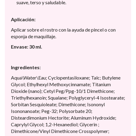
suave, terso y saludable.
Aplicación:
Aplicar sobre el rostro con la ayuda de pincel o con
esponja de maquillaje.
Envase: 30 ml.
Ingredientes:
Aqua\Water\Eau; Cyclopentasiloxane; Talc; Butylene
Glycol; Ethylhexyl Methoxycinnamate; Titanium
Dioxide (nano); Cetyl Peg/Ppg-10/1 Dimethicone;
Triethylhexanoin; Squalane; Polyglyceryl-4 Isostearate;
Sorbitan Sesquioleate; Dimethicone; Isononyl
Isononanoate; Peg-32; Polysorbate 20;
Disteardimonium Hectorite; Aluminum Hydroxide;
Caprylyl Glycol; 1,2-Hexanediol; Glycerin ;
Dimethicone/Vinyl Dimethicone Crosspolymer;