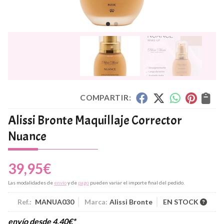
COMPARTIR:
Alissi Bronte Maquillaje Corrector
Nuance
39,95
€
Las modalidades de
envío
y de
pago
pueden variar el importe final del pedido.
Ref.:
MANUA030
Marca:
Alissi Bronte
EN STOCK
envío desde
4,40
€
*