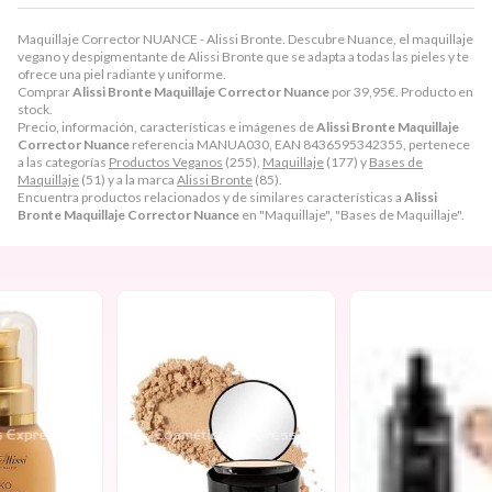
Maquillaje Corrector NUANCE - Alissi Bronte. Descubre Nuance, el maquillaje
vegano y despigmentante de Alissi Bronte que se adapta a todas las pieles y te
ofrece una piel radiante y uniforme.
Comprar
Alissi Bronte Maquillaje Corrector Nuance
por
39,95
€
. Producto en
stock.
Precio, información, características e imágenes de
Alissi Bronte Maquillaje
Corrector Nuance
referencia MANUA030, EAN 8436595342355, pertenece
a las categorías
Productos Veganos
(255),
Maquillaje
(177) y
Bases de
Maquillaje
(51) y a la marca
Alissi Bronte
(85).
Encuentra productos relacionados y de similares características a
Alissi
Bronte Maquillaje Corrector Nuance
en "Maquillaje", "Bases de Maquillaje".