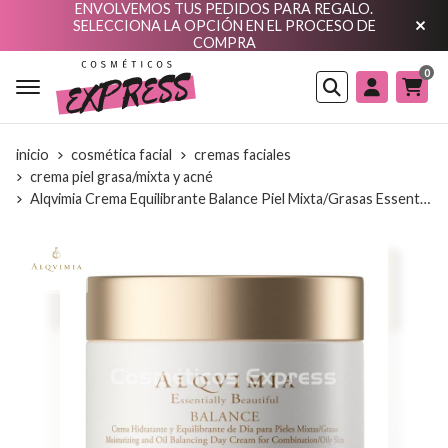
ENVOLVEMOS TUS PEDIDOS PARA REGALO.
SELECCIONA LA OPCIÓN EN EL PROCESO DE
COMPRA
0
Buscar
inicio
cosmética facial
cremas faciales
crema piel grasa/mixta y acné
Alqvimia Crema Equilibrante Balance Piel Mixta/Grasas Essentially Beautiful