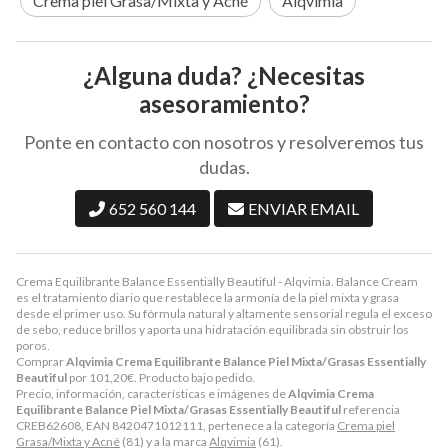
Crema piel Grasa/Mixta y Acné
Alqvimia
¿Alguna duda? ¿Necesitas
asesoramiento?
Ponte en contacto con nosotros y resolveremos tus
dudas.
652 560 144
ENVIAR EMAIL
Crema Equilibrante Balance Essentially Beautiful - Alqvimia. Balance Cream
es el tratamiento diario que restablece la armonía de la piel mixta y grasa
desde el primer uso. Su fórmula natural y altamente sensorial regula el exceso
de sebo, reduce brillos y aporta una hidratación equilibrada sin obstruir los
poros.
Comprar
Alqvimia Crema Equilibrante Balance Piel Mixta/Grasas Essentially
Beautiful
por
101,20
€
. Producto bajo pedido.
Precio, información, características e imágenes de
Alqvimia Crema
Equilibrante Balance Piel Mixta/Grasas Essentially Beautiful
referencia
CREB62608, EAN 8420471012111, pertenece a la categoría
Crema piel
Grasa/Mixta y Acné
(81) y a la marca
Alqvimia
(61).