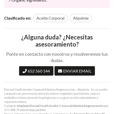
Clasificado en:
Aceite Corporal
Alqvimia
¿Alguna duda? ¿Necesitas
asesoramiento?
Ponte en contacto con nosotros y resolveremos tus
dudas.
652 560 144
ENVIAR EMAIL
Eternal Youth Aceite Corporal Máxima Regeneración - Alqvimia . Es un aceite
corporal con una mezcla única de activos vegetales que hidrata, nutre y
embellece intensamente la piel gracias a su gran acción antioxidante y
rejuvenecedora.
Comprar
Alqvimia Eternal Youth Aceite Corporal Máxima Regeneración
por
177,49
€
. Producto bajo pedido.
Precio, información, características e imágenes de
Alqvimia Eternal Youth