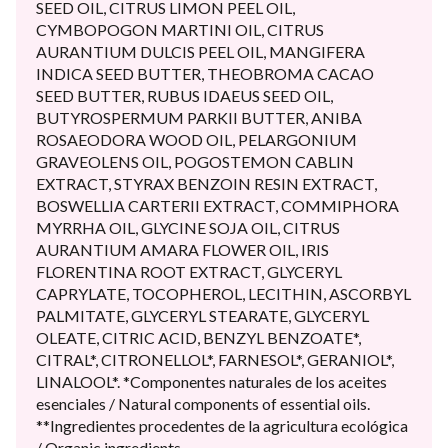
SEED OIL, CITRUS LIMON PEEL OIL,
CYMBOPOGON MARTINI OIL, CITRUS
AURANTIUM DULCIS PEEL OIL, MANGIFERA
INDICA SEED BUTTER, THEOBROMA CACAO
SEED BUTTER, RUBUS IDAEUS SEED OIL,
BUTYROSPERMUM PARKII BUTTER, ANIBA
ROSAEODORA WOOD OIL, PELARGONIUM
GRAVEOLENS OIL, POGOSTEMON CABLIN
EXTRACT, STYRAX BENZOIN RESIN EXTRACT,
BOSWELLIA CARTERII EXTRACT, COMMIPHORA
MYRRHA OIL, GLYCINE SOJA OIL, CITRUS
AURANTIUM AMARA FLOWER OIL, IRIS
FLORENTINA ROOT EXTRACT, GLYCERYL
CAPRYLATE, TOCOPHEROL, LECITHIN, ASCORBYL
PALMITATE, GLYCERYL STEARATE, GLYCERYL
OLEATE, CITRIC ACID, BENZYL BENZOATE*,
CITRAL*, CITRONELLOL*, FARNESOL*, GERANIOL*,
LINALOOL*. *Componentes naturales de los aceites
esenciales / Natural components of essential oils.
**Ingredientes procedentes de la agricultura ecológica
/ Organic ingredients.