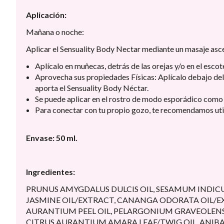
Aplicación:
Mañana o noche:
Aplicar el Sensuality Body Nectar mediante un masaje as
Aplícalo en muñecas, detrás de las orejas y/o en el esco
Aprovecha sus propiedades Físicas: Aplícalo debajo del om
aporta el Sensuality Body Néctar.
Se puede aplicar en el rostro de modo esporádico como u
Para conectar con tu propio gozo, te recomendamos utili
Envase: 50 ml.
Ingredientes:
PRUNUS AMYGDALUS DULCIS OIL, SESAMUM INDICUM 
JASMINE OIL/EXTRACT, CANANGA ODORATA OIL/EX
AURANTIUM PEEL OIL, PELARGONIUM GRAVEOLENS 
CITRUS AURANTIUM AMARA LEAF/TWIG OIL, ANI