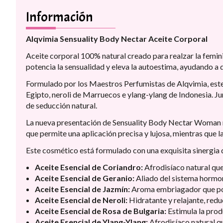
Información
Alqvimia Sensuality Body Nectar Aceite Corporal
Aceite corporal 100% natural creado para realzar la femini
potencia la sensualidad y eleva la autoestima, ayudando a q
Formulado por los Maestros Perfumistas de Alqvimia, este e
Egipto, neroli de Marruecos e ylang-ylang de Indonesia. Ju
de seducción natural.
La nueva presentación de Sensuality Body Nectar Woman ma
que permite una aplicación precisa y lujosa, mientras que la
Este cosmético está formulado con una exquisita sinergia de
Aceite Esencial de Coriandro:
Afrodisíaco natural qu
Aceite Esencial de Geranio:
Aliado del sistema hormona
Aceite Esencial de Jazmín:
Aroma embriagador que pot
Aceite Esencial de Neroli:
Hidratante y relajante, redu
Aceite Esencial de Rosa de Bulgaria:
Estimula la prod
Aceite Esencial de Ylang-Ylang:
Afrodisíaco natural qu