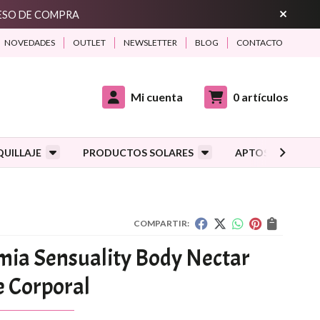
CESO DE COMPRA
NOVEDADES
OUTLET
NEWSLETTER
BLOG
CONTACTO
Mi cuenta
0
artículos
UILLAJE
PRODUCTOS SOLARES
APTOS DURANTE
COMPARTIR:
mia Sensuality Body Nectar
e Corporal