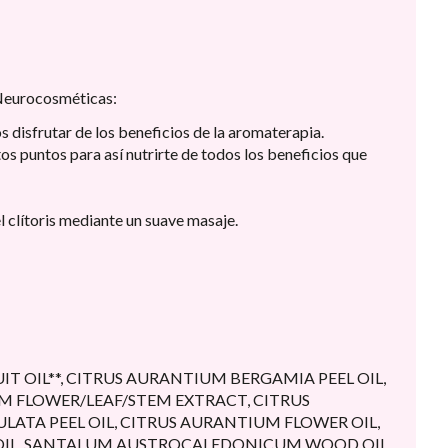
 Neurocosméticas:
s disfrutar de los beneficios de la aromaterapia.
tos puntos para así nutrirte de todos los beneficios que
l clítoris mediante un suave masaje.
T OIL**, CITRUS AURANTIUM BERGAMIA PEEL OIL,
M FLOWER/LEAF/STEM EXTRACT, CITRUS
ATA PEEL OIL, CITRUS AURANTIUM FLOWER OIL,
 OIL, SANTALUM AUSTROCALEDONICUM WOOD OIL,