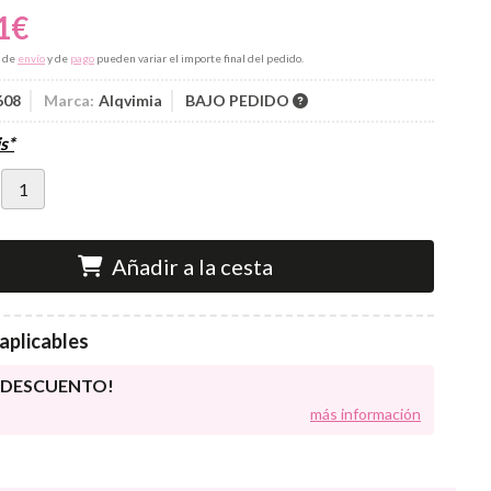
1
€
s de
envío
y de
pago
pueden variar el importe final del pedido.
608
Marca:
Alqvimia
BAJO PEDIDO
s*
Añadir a la cesta
aplicables
E DESCUENTO!
más información