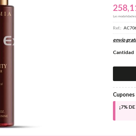
258,1
Las modalidade
Ref.:
AC70
envío grati
Cantidad
Cupones 
¡7% D