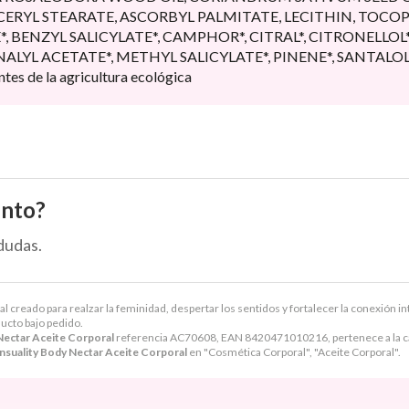
YCERYL STEARATE, ASCORBYL PALMITATE, LECITHIN, TOCO
BENZYL SALICYLATE*, CAMPHOR*, CITRAL*, CITRONELLOL*,
NALYL ACETATE*, METHYL SALICYLATE*, PINENE*, SANTALOL*
ntes de la agricultura ecológica
ento?
dudas.
 creado para realzar la feminidad, despertar los sentidos y fortalecer la conexión in
ducto bajo pedido.
Nectar Aceite Corporal
referencia AC70608, EAN 8420471010216, pertenece a la c
nsuality Body Nectar Aceite Corporal
en "Cosmética Corporal", "Aceite Corporal".