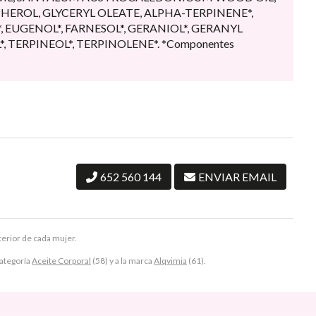
PHEROL, GLYCERYL OLEATE, ALPHA-TERPINENE*,
 EUGENOL*, FARNESOL*, GERANIOL*, GERANYL
, TERPINEOL*, TERPINOLENE*. *Componentes
652 560 144
ENVIAR EMAIL
terior de cada mujer.
ategoría
Aceite Corporal
(58) y a la marca
Alqvimia
(61).