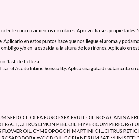
cendente con movimientos circulares. Aprovecha sus propiedades
te. Aplicarlo en estos puntos hace que nos llegue el aroma y podamo
bligo y/o en la espalda, a la altura de los riñones. Aplícalo en es
n flash de belleza.
zar el Aceite Íntimo Sensuality. Aplica una gota directamente en e
SEED OIL, OLEA EUROPAEA FRUIT OIL, ROSA CANINA FRUI
TRACT, CITRUS LIMON PEEL OIL, HYPERICUM PERFORATU
FLOWER OIL, CYMBOPOGON MARTINI OIL, CITRUS RETICUL
BA ROSAEODORA WOOD OIL, CORIANDRUM SATIVUM SEED