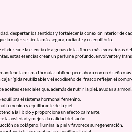
dad, despertar los sentidos y fortalecer la conexión interior de c
ue la mujer se sienta más segura, radiante y en equilibrio.
lixir reúne la esencia de algunas de las flores más evocadoras del 
ntas, estas esencias crean un perfume profundo, envolvente y trans
ntiene la misma fórmula sublime, pero ahora con un diseño más r
 caja rígida reutilizable y el ecodiseño del frasco reflejan el comp
 aceites esenciales que, además de nutrir la piel, ayudan a armoniz
e equilibra el sistema hormonal femenino.
l femenino y equilibrante de la piel.
encia la libido y proporciona un efecto calmante.
ce la ansiedad y mejora la calidad del sueño.
ucción de colágeno, ilumina la piel y favorece su regeneración.
e potencia la autoconfianza y equilibra la piel.