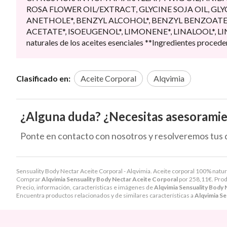
ROSA FLOWER OIL/EXTRACT, GLYCINE SOJA OIL, GL
ANETHOLE*, BENZYL ALCOHOL*, BENZYL BENZOATE*, 
ACETATE*, ISOEUGENOL*, LIMONENE*, LINALOOL*, LI
naturales de los aceites esenciales **Ingredientes procede
Clasificado en:
Aceite Corporal
Alqvimia
¿Alguna duda? ¿Necesitas asesorami
Ponte en contacto con nosotros y resolveremos tus 
Sensuality Body Nectar Aceite Corporal - Alqvimia. Aceite corporal 100% natural
Comprar
Alqvimia Sensuality Body Nectar Aceite Corporal
por
258,11
€
. Pro
Precio, información, características e imágenes de
Alqvimia Sensuality Body 
Encuentra productos relacionados y de similares características a
Alqvimia Se