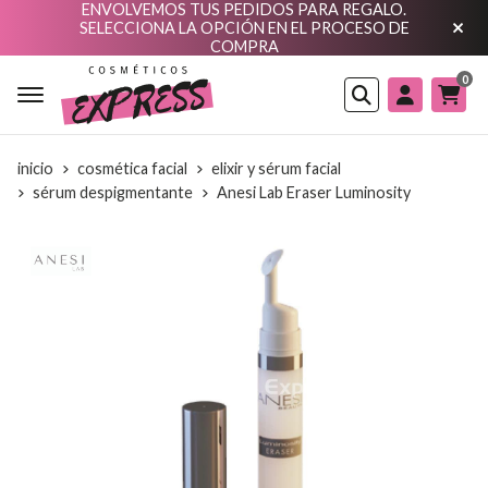
ENVOLVEMOS TUS PEDIDOS PARA REGALO.
SELECCIONA LA OPCIÓN EN EL PROCESO DE
COMPRA
0
Buscar
inicio
cosmética facial
elixir y sérum facial
sérum despigmentante
Anesi Lab Eraser Luminosity