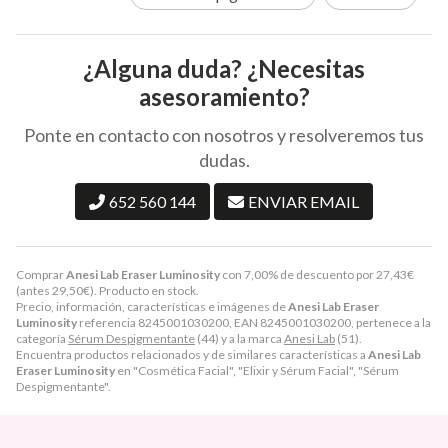
¿Alguna duda? ¿Necesitas
asesoramiento?
Ponte en contacto con nosotros y resolveremos tus
dudas.
652 560 144
ENVIAR EMAIL
Comprar
Anesi Lab Eraser Luminosity
con 7,00% de descuento por
27,43
€
(antes
29,50
€
). Producto en stock.
Precio, información, características e imágenes de
Anesi Lab Eraser
Luminosity
referencia 8245001030200, EAN 8245001030200, pertenece a la
categoría
Sérum Despigmentante
(44) y a la marca
Anesi Lab
(51).
Encuentra productos relacionados y de similares características a
Anesi Lab
Eraser Luminosity
en "Cosmética Facial", "Elixir y Sérum Facial", "Sérum
Despigmentante".