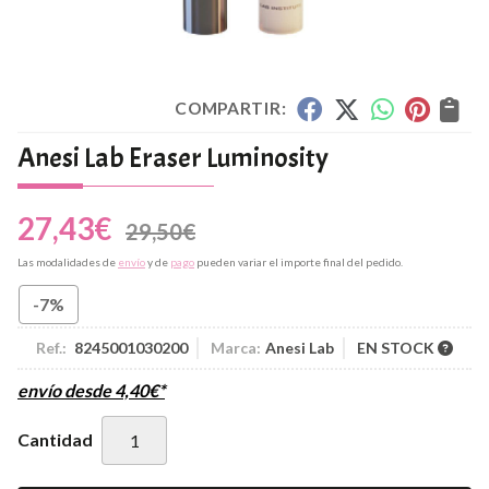
COMPARTIR:
Anesi Lab Eraser Luminosity
27,43
€
29,50
€
Las modalidades de
envío
y de
pago
pueden variar el importe final del pedido.
-7%
Ref.:
8245001030200
Marca:
Anesi Lab
EN STOCK
envío desde
4,40
€
*
Cantidad