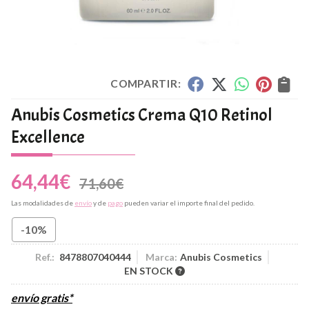
COMPARTIR:
Anubis Cosmetics Crema Q10 Retinol
Excellence
64,44
€
71,60
€
Las modalidades de
envío
y de
pago
pueden variar el importe final del pedido.
-10%
Ref.:
8478807040444
Marca:
Anubis Cosmetics
EN STOCK
envío gratis*