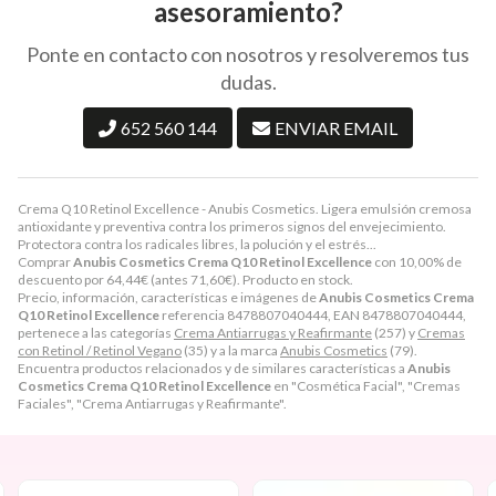
asesoramiento?
Ponte en contacto con nosotros y resolveremos tus
dudas.
652 560 144
ENVIAR EMAIL
Crema Q10 Retinol Excellence - Anubis Cosmetics. Ligera emulsión cremosa
antioxidante y preventiva contra los primeros signos del envejecimiento.
Protectora contra los radicales libres, la polución y el estrés...
Comprar
Anubis Cosmetics Crema Q10 Retinol Excellence
con 10,00% de
descuento por
64,44
€
(antes
71,60
€
). Producto en stock.
Precio, información, características e imágenes de
Anubis Cosmetics Crema
Q10 Retinol Excellence
referencia 8478807040444, EAN 8478807040444,
pertenece a las categorías
Crema Antiarrugas y Reafirmante
(257) y
Cremas
con Retinol / Retinol Vegano
(35) y a la marca
Anubis Cosmetics
(79).
Encuentra productos relacionados y de similares características a
Anubis
Cosmetics Crema Q10 Retinol Excellence
en "Cosmética Facial", "Cremas
Faciales", "Crema Antiarrugas y Reafirmante".