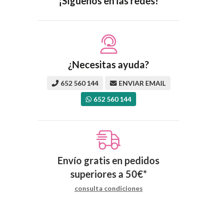
¡Síguenos en las redes!
¿Necesitas ayuda?
652 560 144
ENVIAR EMAIL
652 560 144
Envío gratis en pedidos
superiores a
50
€
*
consulta condiciones