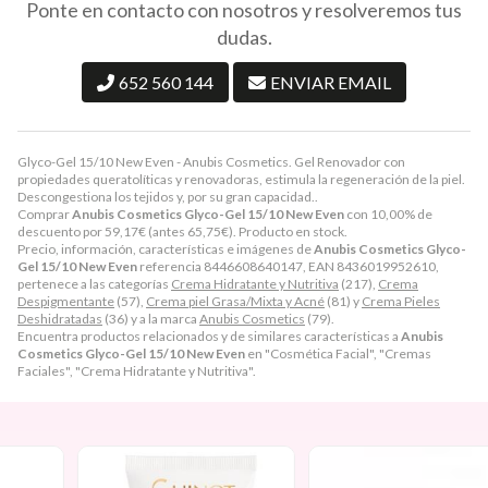
Ponte en contacto con nosotros y resolveremos tus
dudas.
652 560 144
ENVIAR EMAIL
Glyco-Gel 15/10 New Even - Anubis Cosmetics. Gel Renovador con
propiedades queratolíticas y renovadoras, estimula la regeneración de la piel.
Descongestiona los tejidos y, por su gran capacidad..
Comprar
Anubis Cosmetics Glyco-Gel 15/10 New Even
con 10,00% de
descuento por
59,17
€
(antes
65,75
€
). Producto en stock.
Precio, información, características e imágenes de
Anubis Cosmetics Glyco-
Gel 15/10 New Even
referencia 8446608640147, EAN 8436019952610,
pertenece a las categorías
Crema Hidratante y Nutritiva
(217),
Crema
Despigmentante
(57),
Crema piel Grasa/Mixta y Acné
(81) y
Crema Pieles
Deshidratadas
(36) y a la marca
Anubis Cosmetics
(79).
Encuentra productos relacionados y de similares características a
Anubis
Cosmetics Glyco-Gel 15/10 New Even
en "Cosmética Facial", "Cremas
Faciales", "Crema Hidratante y Nutritiva".