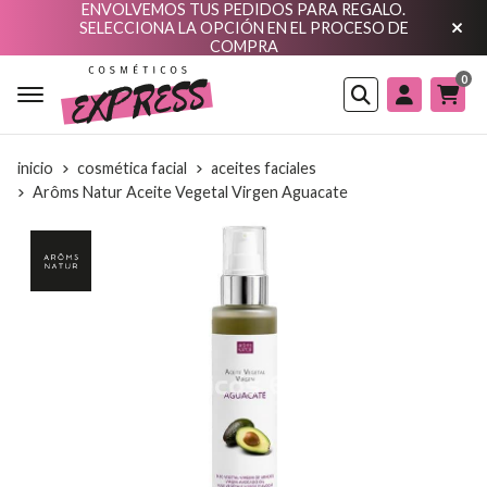
ENVOLVEMOS TUS PEDIDOS PARA REGALO.
SELECCIONA LA OPCIÓN EN EL PROCESO DE
COMPRA
0
Buscar
inicio
cosmética facial
aceites faciales
Arôms Natur Aceite Vegetal Virgen Aguacate