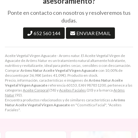
asesoramiento?
Ponte en contacto con nosotros y resolveremos tus
dudas.
652 560 144
ENVIAR EMAIL
Aceite Vegetal Virgen Aguacate - Aroms natur. El Aceite Vegetal Virgen de
Aguacate de Arôms Natur es un tratamiento natural altamente hidratante,
nutritivo y revitalizante, ideal para pieles secas, sensibles o con descamación.
Comprar
Arôms Natur Aceite Vegetal Virgen Aguacate
con 10,00% de
descuento por
36,98
€
(antes
41,09
€
). Producto en stock.
Precio, información, características e imágenes de
Arôms Natur Aceite
Vegetal Virgen Aguacate
referencia 60153, EAN 987851200, pertenece a las
categorías
Aceite Corporal
(58) y
Aceites Faciales
(20) y a la marca
Arôms
Natur
(92).
Encuentra productos relacionados y de similares características a
Arôms
Natur Aceite Vegetal Virgen Aguacate
en "Cosmética Facial", "Aceites
Faciales".