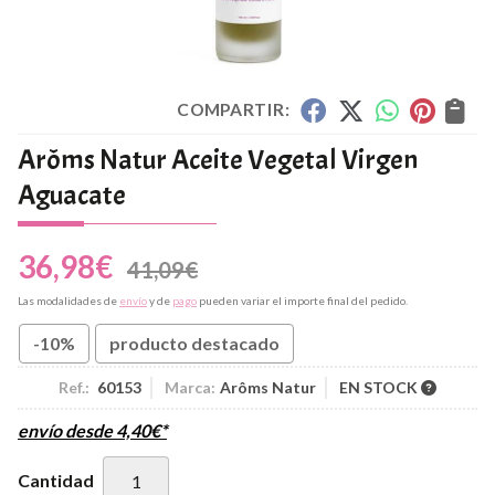
COMPARTIR:
Arôms Natur Aceite Vegetal Virgen
Aguacate
36,98
€
41,09
€
Las modalidades de
envío
y de
pago
pueden variar el importe final del pedido.
-10%
producto destacado
Ref.:
60153
Marca:
Arôms Natur
EN STOCK
envío desde
4,40
€
*
Cantidad