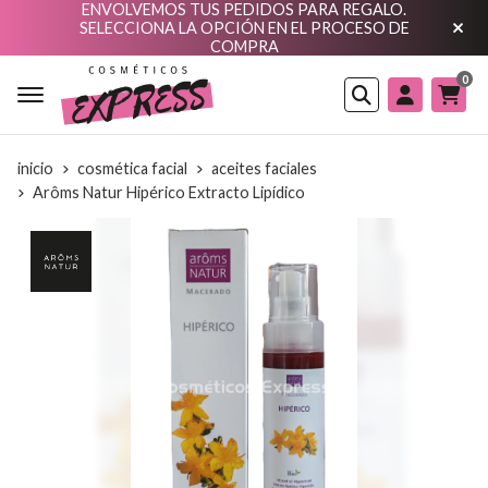
ENVOLVEMOS TUS PEDIDOS PARA REGALO.
SELECCIONA LA OPCIÓN EN EL PROCESO DE
COMPRA
0
Buscar
inicio
cosmética facial
aceites faciales
Arôms Natur Hipérico Extracto Lipídico