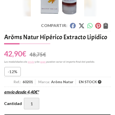
COMPARTIR:
Arôms Natur Hipérico Extracto Lipídico
42,90
€
48,75
€
Las modalidades de
envío
y de
pago
pueden variar el importe final del pedido.
-12%
Ref.:
60201
Marca:
Arôms Natur
EN STOCK
envío desde
4,40
€
*
Cantidad