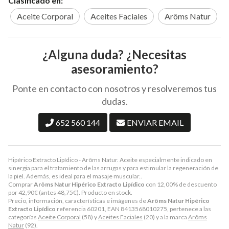
Clasificado en:
Aceite Corporal
Aceites Faciales
Arôms Natur
¿Alguna duda? ¿Necesitas
asesoramiento?
Ponte en contacto con nosotros y resolveremos tus
dudas.
652 560 144
ENVIAR EMAIL
Hipérico Extracto Lipídico - Arôms Natur. Aceite especialmente indicado en
sinergia para el tratamiento de las arrugas y para estimular la regeneración de
la piel. Además, es ideal para el masaje muscular..
Comprar
Arôms Natur Hipérico Extracto Lipídico
con 12,00% de descuento
por
42,90
€
(antes
48,75
€
). Producto en stock.
Precio, información, características e imágenes de
Arôms Natur Hipérico
Extracto Lipídico
referencia 60201, EAN 8413568010275, pertenece a las
categorías
Aceite Corporal
(58) y
Aceites Faciales
(20) y a la marca
Arôms
Natur
(92).