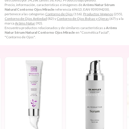
descuento por
34,26
€
(antes
38,93
€
). Producto bajo pedido.
Precio, información, características e imágenes de
Arôms Natur Sérum
Natural Contorno Ojos Miracle
referencia 69613, EAN 939394200,
pertenece a las categorías
Contorno de Ojos
(116),
Productos Veganos
(255),
Contorno de Ojos Antiedad
(82) y
Contorno de Ojos Bolsas y Ojeras
(67) y a la
marca
Arôms Natur
(92).
Encuentra productos relacionados y de similares características a
Arôms
Natur Sérum Natural Contorno Ojos Miracle
en "Cosmética Facial",
"Contorno de Ojos".