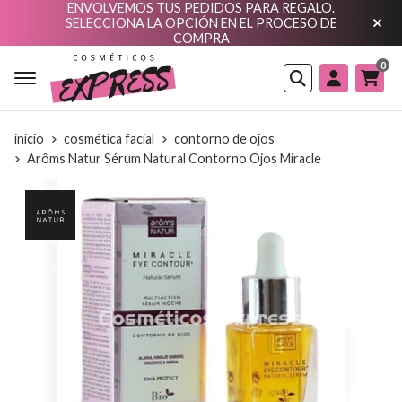
ENVOLVEMOS TUS PEDIDOS PARA REGALO.
SELECCIONA LA OPCIÓN EN EL PROCESO DE
COMPRA
0
Buscar
inicio
cosmética facial
contorno de ojos
Arôms Natur Sérum Natural Contorno Ojos Miracle