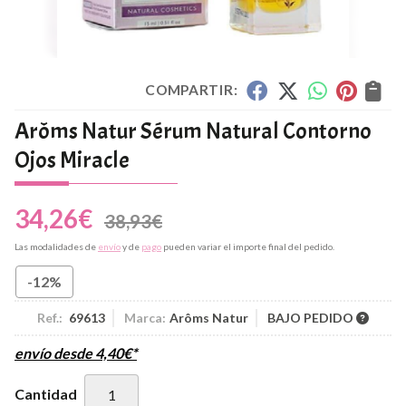
COMPARTIR:
Arôms Natur Sérum Natural Contorno
Ojos Miracle
34,26
€
38,93
€
Las modalidades de
envío
y de
pago
pueden variar el importe final del pedido.
-12%
Ref.:
69613
Marca:
Arôms Natur
BAJO PEDIDO
envío desde
4,40
€
*
Cantidad