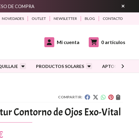
CESO DE COMPRA
NOVEDADES
OUTLET
NEWSLETTER
BLOG
CONTACTO
Mi cuenta
0
artículos
UILLAJE
PRODUCTOS SOLARES
APTOS DURANTE
COMPARTIR:
tur Contorno de Ojos Exo-Vital
€