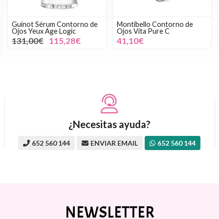
Guinot Sérum Contorno de
Montibello Contorno de
Ojos Yeux Age Logic
Ojos Vita Pure C
131,00€
115,28€
41,10€
¿Necesitas ayuda?
652 560 144
ENVIAR EMAIL
652 560 144
NEWSLETTER