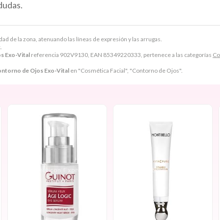
dudas.
ad de la zona, atenuando las líneas de expresión y las arrugas.
.
s Exo-Vital
referencia 902V9130, EAN 85349220333, pertenece a las categorías
Co
ontorno de Ojos Exo-Vital
en "Cosmética Facial", "Contorno de Ojos".