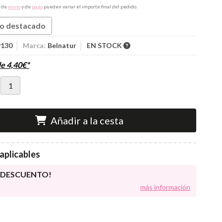
s de
envío
y de
pago
pueden variar el importe final del pedido.
o destacado
9130
Marca:
Belnatur
EN STOCK
de
4,40
€
*
Añadir a la cesta
aplicables
E DESCUENTO!
más información