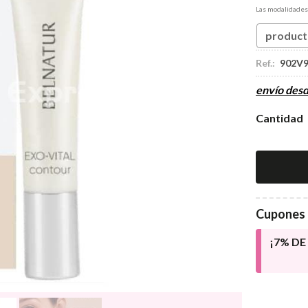
Las modalidade
product
Ref.:
902V
envío des
Cantidad
Cupones 
¡7% D