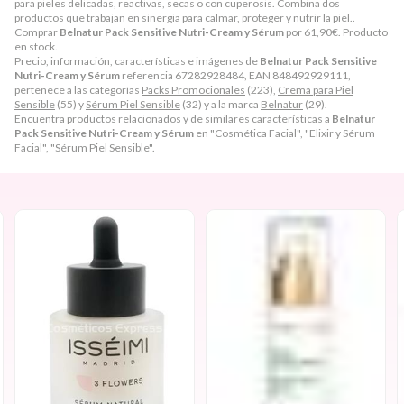
para pieles delicadas, reactivas, secas o con cuperosis. Combina dos
productos que trabajan en sinergia para calmar, proteger y nutrir la piel..
Comprar
Belnatur Pack Sensitive Nutri-Cream y Sérum
por
61,90
€
. Producto
en stock.
Precio, información, características e imágenes de
Belnatur Pack Sensitive
Nutri-Cream y Sérum
referencia 67282928484, EAN 848492929111,
pertenece a las categorías
Packs Promocionales
(223),
Crema para Piel
Sensible
(55) y
Sérum Piel Sensible
(32) y a la marca
Belnatur
(29).
Encuentra productos relacionados y de similares características a
Belnatur
Pack Sensitive Nutri-Cream y Sérum
en "Cosmética Facial", "Elixir y Sérum
Facial", "Sérum Piel Sensible".