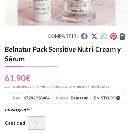
COMPARTIR:
Belnatur Pack Sensitive Nutri-Cream y
Sérum
61,90
€
Las modalidades de
envío
y de
pago
pueden variar el importe final del pedido.
Ref.:
67282928484
Marca:
Belnatur
EN STOCK
envío gratis*
Cantidad