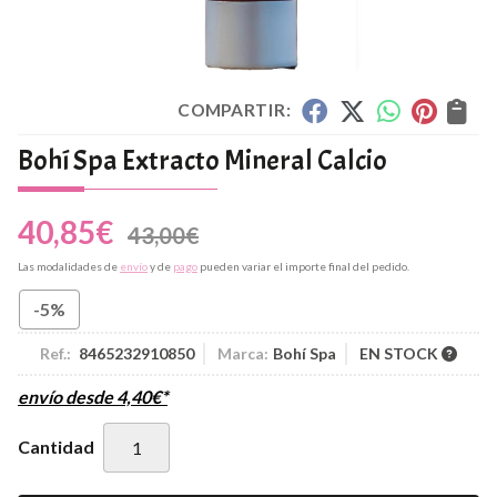
COMPARTIR:
Bohí Spa Extracto Mineral Calcio
40,85
€
43,00
€
Las modalidades de
envío
y de
pago
pueden variar el importe final del pedido.
-5%
Ref.:
8465232910850
Marca:
Bohí Spa
EN STOCK
envío desde
4,40
€
*
Cantidad