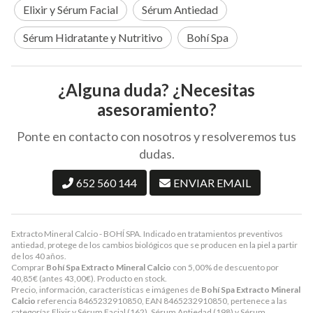
Elixir y Sérum Facial
Sérum Antiedad
Sérum Hidratante y Nutritivo
Bohí Spa
¿Alguna duda? ¿Necesitas
asesoramiento?
Ponte en contacto con nosotros y resolveremos tus
dudas.
652 560 144
ENVIAR EMAIL
Extracto Mineral Calcio - BOHÍ SPA. Indicado en tratamientos preventivos
antiedad, protege de los cambios biológicos que se producen en la piel a partir
de los 40 años.
Comprar
Bohí Spa Extracto Mineral Calcio
con 5,00% de descuento por
40,85
€
(antes
43,00
€
). Producto en stock.
Precio, información, características e imágenes de
Bohí Spa Extracto Mineral
Calcio
referencia 8465232910850, EAN 8465232910850, pertenece a las
categorías
Elixir y Sérum Facial
(162),
Sérum Antiedad
(198) y
Sérum