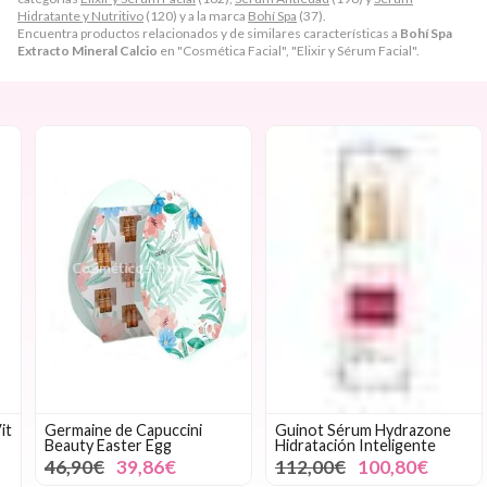
Hidratante y Nutritivo
(120) y a la marca
Bohí Spa
(37).
Encuentra productos relacionados y de similares características a
Bohí Spa
Extracto Mineral Calcio
en "Cosmética Facial", "Elixir y Sérum Facial".
Germaine de Capuccini
Guinot Sérum Hydrazone
Beauty Easter Egg
Hidratación Inteligente
46,90€
39,86€
112,00€
100,80€