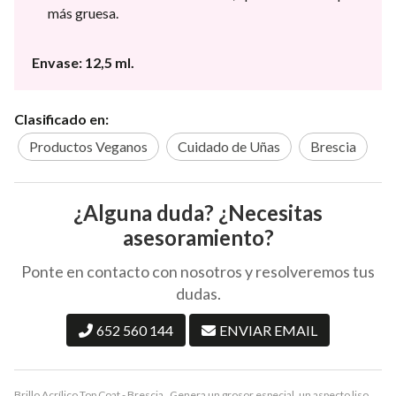
más gruesa.
Envase: 12,5 ml.
Clasificado en:
Productos Veganos
Cuidado de Uñas
Brescia
¿Alguna duda? ¿Necesitas
asesoramiento?
Ponte en contacto con nosotros y resolveremos tus
dudas.
652 560 144
ENVIAR EMAIL
Brillo Acrílico Top Coat - Brescia . Genera un grosor especial, un aspecto liso,