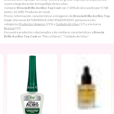
suave y larga duración al maquillaje de tus uñas.
Comprar
Brescia Brillo Acrílico Top Coat
con 7,00% de descuento por
9,76
€
(antes
10,50
€
). Producto en stock.
Precio, información, características e imágenes de
Brescia Brillo Acrílico Top
Coat
referencia 85738949334, EAN 95845959333, pertenece a las
categorías
Productos Veganos
(255) y
Cuidado de Uñas
(17) y a la marca
Brescia
(12).
Encuentra productos relacionados y de similares características a
Brescia
Brillo Acrílico Top Coat
en "Pies y Manos", "Cuidado de Uñas".