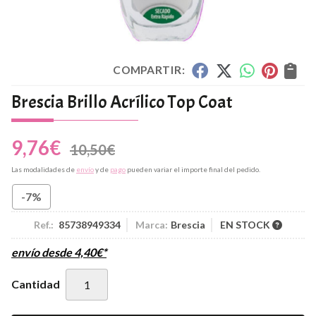
COMPARTIR:
Brescia Brillo Acrílico Top Coat
9,76
€
10,50
€
Las modalidades de
envío
y de
pago
pueden variar el importe final del pedido.
-7%
Ref.:
85738949334
Marca:
Brescia
EN STOCK
envío desde
4,40
€
*
Cantidad