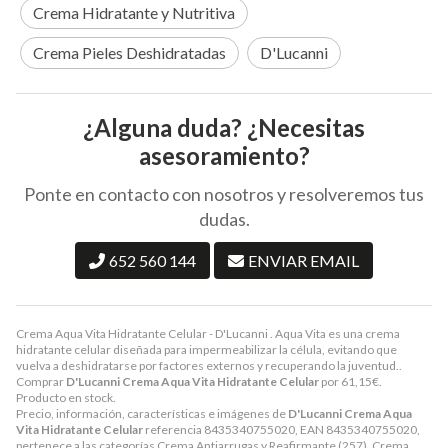
Crema Hidratante y Nutritiva
Crema Pieles Deshidratadas
D'Lucanni
¿Alguna duda? ¿Necesitas
asesoramiento?
Ponte en contacto con nosotros y resolveremos tus
dudas.
652 560 144
ENVIAR EMAIL
Crema Aqua Vita Hidratante Celular - D'Lucanni . Aqua Vita es una crema
hidratante celular diseñada para impermeabilizar la célula, evitando que
vuelva a deshidratarse por factores externos y recuperando la juventud..
Comprar
D'Lucanni Crema Aqua Vita Hidratante Celular
por
61,15
€
.
Producto en stock.
Precio, información, características e imágenes de
D'Lucanni Crema Aqua
Vita Hidratante Celular
referencia 8435340755020, EAN 8435340755020,
pertenece a las categorías
Crema Antiarrugas y Reafirmante
(257),
Crema