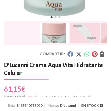
COMPARTIR:
D'Lucanni Crema Aqua Vita Hidratante
Celular
61,15
€
Las modalidades de
envío
y de
pago
pueden variar el importe final del pedido.
Ref.:
8435340755020
Marca:
D'Lucanni
EN STOCK