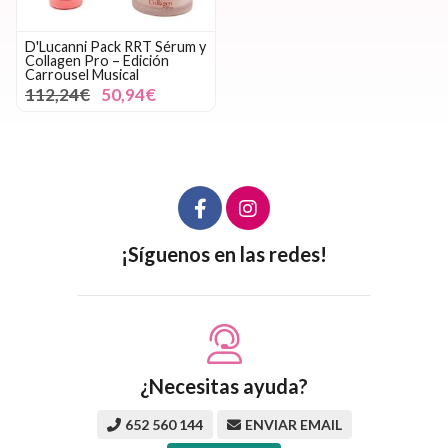
D'Lucanni Pack RRT Sérum y
Collagen Pro – Edición
Carrousel Musical
112,24€
50,94€
¡Síguenos en las redes!
¿Necesitas ayuda?
652 560 144
ENVIAR EMAIL