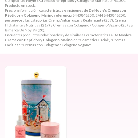
Comprar
De Noyle's Crema con Péptidos y Colágeno Marino
por
43,50
€
.
Producto en stock.
Precio, información, características e imágenes de
De Noyle's Crema con
Péptidos y Colágeno Marino
referencia 8443848250, EAN 8443848250,
pertenece a las categorías
Crema Antiarrugas y Reafirmante
(257),
Crema
Hidratante y Nutritiva
(217) y
Cremas con Colágeno / Colágeno Vegano
(25) y a
la marca
De Noyle's
(20).
Encuentra productos relacionados y de similares características a
De Noyle's
Crema con Péptidos y Colágeno Marino
en "Cosmética Facial", "Cremas
Faciales", "Cremas con Colágeno / Colágeno Vegano".