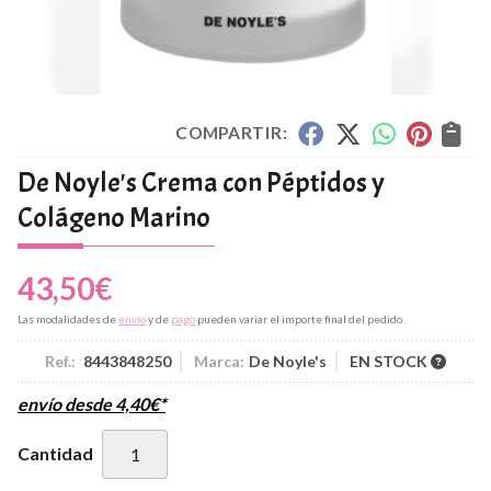
COMPARTIR:
De Noyle's Crema con Péptidos y
Colágeno Marino
43,50
€
Las modalidades de
envío
y de
pago
pueden variar el importe final del pedido.
Ref.:
8443848250
Marca:
De Noyle's
EN STOCK
envío desde
4,40
€
*
Cantidad