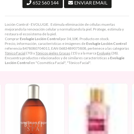
652 560 144
ENVIAR EMAIL
Loción Control - EVOLUGIE. Estimula eliminación de células muertas
mejorando la renovación celular y normalizando la piel. Protege, estimula y
restaura el ecosistema de la piel.
Comprar
Evolugie Loción Control
por
34,10
€
. Producto en stock.
Precio, información, características e imágenes de
Evolugie Loción Control
referencia 8478080704011, EAN 0683489075808, pertenece a las categorías
Tónico Facial
(70) y
Tónicos pieles Grasas
(15) y a la marca
Evolugie
(38).
Encuentra productos relacionados y de similares características a
Evolugie
Loción Control
en "Cosmética Facial", "Tónico Facial".