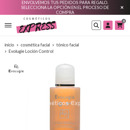
ENVOLVEMOS TUS PEDIDOS PARA REGALO.
SELECCIONA LA OPCIÓN EN EL PROCESO DE
COMPRA
0
Buscar
inicio
cosmética facial
tónico facial
Evolugie Loción Control