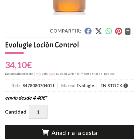
COMPARTIR:
Evolugie Loción Control
34,10
€
Las modalidades de
envío
y de
pago
pueden variar el importe final del pedido.
Ref.:
8478080704011
Marca:
Evolugie
EN STOCK
envío desde
4,40
€
*
Cantidad
Añadir a la cesta