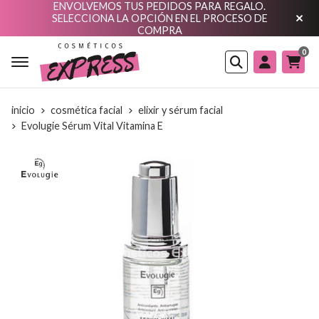
ENVOLVEMOS TUS PEDIDOS PARA REGALO.
SELECCIONA LA OPCIÓN EN EL PROCESO DE
COMPRA
0
Buscar
inicio
cosmética facial
elixir y sérum facial
Evolugie Sérum Vital Vitamina E