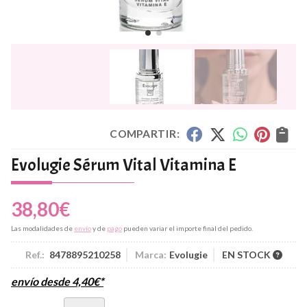
COMPARTIR:
Evolugie Sérum Vital Vitamina E
38,80
€
Las modalidades de
envío
y de
pago
pueden variar el importe final del pedido.
Ref.:
8478895210258
Marca:
Evolugie
EN STOCK
envío desde
4,40
€
*