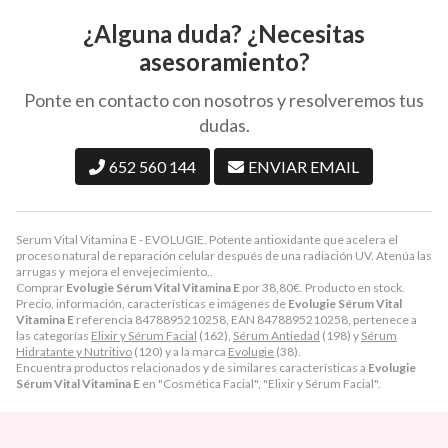
¿Alguna duda? ¿Necesitas
asesoramiento?
Ponte en contacto con nosotros y resolveremos tus
dudas.
652 560 144
ENVIAR EMAIL
Serum Vital Vitamina E - EVOLUGIE. Potente antioxidante que acelera el
proceso natural de reparación celular después de una radiación UV. Atenúa las
arrugas y mejora el envejecimiento..
Comprar
Evolugie Sérum Vital Vitamina E
por
38,80
€
. Producto en stock.
Precio, información, características e imágenes de
Evolugie Sérum Vital
Vitamina E
referencia 8478895210258, EAN 8478895210258, pertenece a
las categorías
Elixir y Sérum Facial
(162),
Sérum Antiedad
(198) y
Sérum
Hidratante y Nutritivo
(120) y a la marca
Evolugie
(38).
Encuentra productos relacionados y de similares características a
Evolugie
Sérum Vital Vitamina E
en "Cosmética Facial", "Elixir y Sérum Facial".