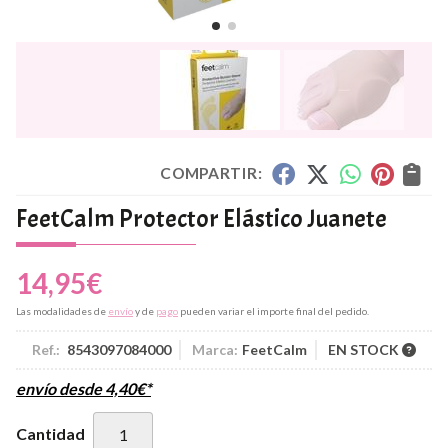
COMPARTIR:
FeetCalm Protector Elástico Juanete
14,95
€
Las modalidades de
envío
y de
pago
pueden variar el importe final del pedido.
Ref.:
8543097084000
Marca:
FeetCalm
EN STOCK
envío desde
4,40
€
*
Cantidad