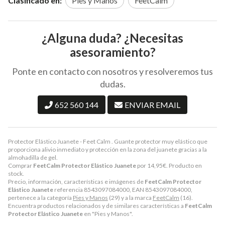
Clasificado en:
Pies y Manos
FeetCalm
¿Alguna duda? ¿Necesitas
asesoramiento?
Ponte en contacto con nosotros y resolveremos tus
dudas.
652 560 144
ENVIAR EMAIL
Protector Elástico Juanete - Feet Calm . Guante protector muy elástico que
proporciona alivio inmediato y protección en la zona del juanete gracias a la
almohadilla de gel.
Comprar
FeetCalm Protector Elástico Juanete
por
14,95
€
. Producto en
stock.
Precio, información, características e imágenes de
FeetCalm Protector
Elástico Juanete
referencia 8543097084000, EAN 8543097084000,
pertenece a la categoría
Pies y Manos
(29) y a la marca
FeetCalm
(16).
Encuentra productos relacionados y de similares características a
FeetCalm
Protector Elástico Juanete
en "Pies y Manos".