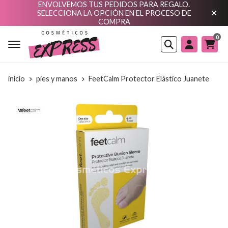
ENVOLVEMOS TUS PEDIDOS PARA REGALO.
SELECCIONA LA OPCIÓN EN EL PROCESO DE
COMPRA
0
Buscar
inicio
pies y manos
FeetCalm Protector Elástico Juanete