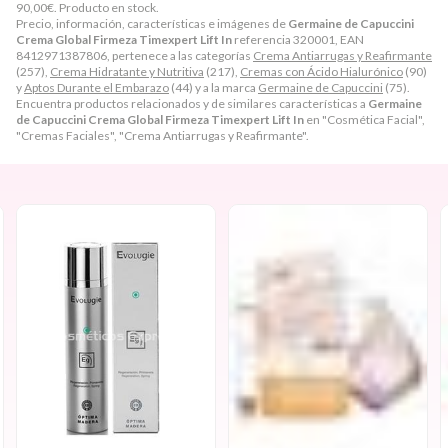
90,00
€
. Producto en stock.
Precio, información, características e imágenes de
Germaine de Capuccini
Crema Global Firmeza Timexpert Lift In
referencia 320001, EAN
8412971387806, pertenece a las categorías
Crema Antiarrugas y Reafirmante
(257),
Crema Hidratante y Nutritiva
(217),
Cremas con Ácido Hialurónico
(90)
y
Aptos Durante el Embarazo
(44) y a la marca
Germaine de Capuccini
(75).
Encuentra productos relacionados y de similares características a
Germaine
de Capuccini Crema Global Firmeza Timexpert Lift In
en "Cosmética Facial",
"Cremas Faciales", "Crema Antiarrugas y Reafirmante".