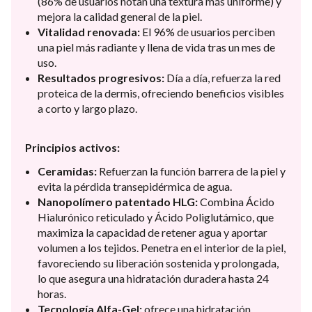
(86% de usuarios notan una textura más uniforme) y
mejora la calidad general de la piel.
Vitalidad renovada:
El 96% de usuarios perciben
una piel más radiante y llena de vida tras un mes de
uso.
Resultados progresivos:
Día a día, refuerza la red
proteica de la dermis, ofreciendo beneficios visibles
a corto y largo plazo.
Principios activos:
Ceramidas:
Refuerzan la función barrera de la piel y
evita la pérdida transepidérmica de agua.
Nanopolímero patentado HLG:
Combina Ácido
Hialurónico reticulado y Ácido Poliglutámico, que
maximiza la capacidad de retener agua y aportar
volumen a los tejidos. Penetra en el interior de la piel,
favoreciendo su liberación sostenida y prolongada,
lo que asegura una hidratación duradera hasta 24
horas.
Tecnología Alfa-Gel:
ofrece una hidratación