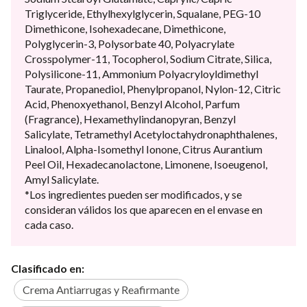
Triglyceride, Ethylhexylglycerin, Squalane, PEG-10
Dimethicone, Isohexadecane, Dimethicone,
Polyglycerin-3, Polysorbate 40, Polyacrylate
Crosspolymer-11, Tocopherol, Sodium Citrate, Silica,
Polysilicone-11, Ammonium Polyacryloyldimethyl
Taurate, Propanediol, Phenylpropanol, Nylon-12, Citric
Acid, Phenoxyethanol, Benzyl Alcohol, Parfum
(Fragrance), Hexamethylindanopyran, Benzyl
Salicylate, Tetramethyl Acetyloctahydronaphthalenes,
Linalool, Alpha-Isomethyl Ionone, Citrus Aurantium
Peel Oil, Hexadecanolactone, Limonene, Isoeugenol,
Amyl Salicylate.
*Los ingredientes pueden ser modificados, y se
consideran válidos los que aparecen en el envase en
cada caso.
Clasificado en:
Crema Antiarrugas y Reafirmante