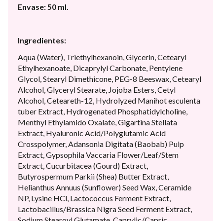
Envase: 50 ml.
Ingredientes:
Aqua (Water), Triethylhexanoin, Glycerin, Cetearyl
Ethylhexanoate, Dicaprylyl Carbonate, Pentylene
Glycol, Stearyl Dimethicone, PEG-8 Beeswax, Cetearyl
Alcohol, Glyceryl Stearate, Jojoba Esters, Cetyl
Alcohol, Ceteareth-12, Hydrolyzed Manihot esculenta
tuber Extract, Hydrogenated Phosphatidylcholine,
Menthyl Ethylamido Oxalate, Gigartina Stellata
Extract, Hyaluronic Acid/Polyglutamic Acid
Crosspolymer, Adansonia Digitata (Baobab) Pulp
Extract, Gypsophila Vaccaria Flower/Leaf/Stem
Extract, Cucurbitacea (Gourd) Extract,
Butyrospermum Parkii (Shea) Butter Extract,
Helianthus Annuus (Sunflower) Seed Wax, Ceramide
NP, Lysine HCl, Lactococcus Ferment Extract,
Lactobacillus/Brassica Nigra Seed Ferment Extract,
Sodium Stearoyl Glutamate, Caprylic/Capric