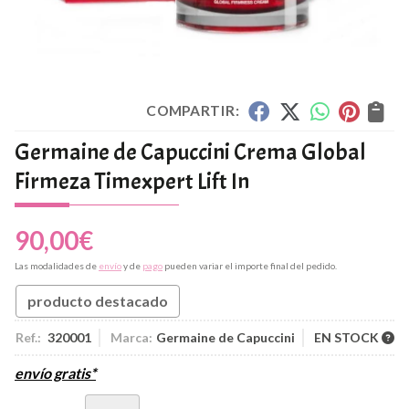
COMPARTIR:
Germaine de Capuccini Crema Global
Firmeza Timexpert Lift In
90,00
€
Las modalidades de
envío
y de
pago
pueden variar el importe final del pedido.
producto destacado
Ref.:
320001
Marca:
Germaine de Capuccini
EN STOCK
envío gratis*