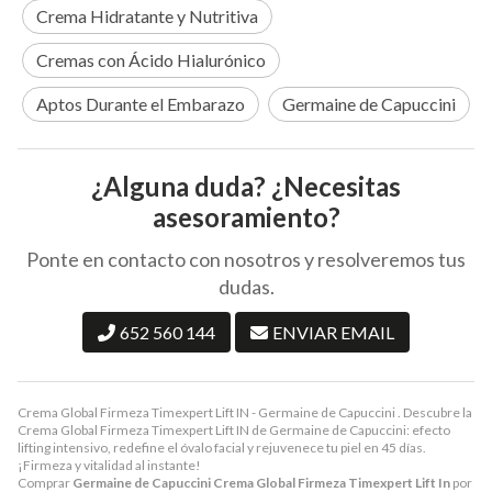
Crema Hidratante y Nutritiva
Cremas con Ácido Hialurónico
Aptos Durante el Embarazo
Germaine de Capuccini
¿Alguna duda? ¿Necesitas
asesoramiento?
Ponte en contacto con nosotros y resolveremos tus
dudas.
652 560 144
ENVIAR EMAIL
Crema Global Firmeza Timexpert Lift IN - Germaine de Capuccini . Descubre la
Crema Global Firmeza Timexpert Lift IN de Germaine de Capuccini: efecto
lifting intensivo, redefine el óvalo facial y rejuvenece tu piel en 45 días.
¡Firmeza y vitalidad al instante!
Comprar
Germaine de Capuccini Crema Global Firmeza Timexpert Lift In
por