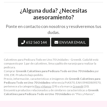
¿Alguna duda? ¿Necesitas
asesoramiento?
Ponte en contacto con nosotros y resolveremos tus
dudas.
652 560 144
ENVIAR EMAIL
Calcetines para Pedicura Todo en Uno 70 Unidades - Greenik. Cada kit está
compuesto por 1 par de calcetines, lima y palito de naranjo para realizar la
pedicura.
Comprar
Greenik Calcetines para Pedicura Todo en Uno 70 Unidades
por
158,15
€
. Producto bajo pedido.
Precio, información, características e imágenes de
Greenik Calcetines para
Pedicura Todo en Uno 70 Unidades
referencia PsKit70, EAN 09403809370,
pertenece a la categoría
Pies y Manos
(29) y a la marca
Greenik
(20).
Encuentra productos relacionados y de similares características a
Greenik
Calcetines para Pedicura Todo en Uno 70 Unidades
en "Pies y Manos".