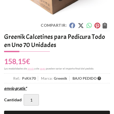
COMPARTIR:
Greenik Calcetines para Pedicura Todo
en Uno 70 Unidades
158,15
€
Las modalidades de
envío
y de
pago
pueden variar el importe final del pedido.
Ref.:
PsKit70
Marca:
Greenik
BAJO PEDIDO
envío gratis*
Cantidad