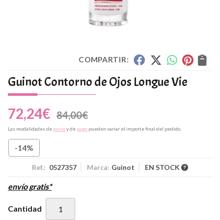
COMPARTIR:
Guinot Contorno de Ojos Longue Vie
72,24
€
84,00
€
Las modalidades de
envío
y de
pago
pueden variar el importe final del pedido.
-14%
Ref.:
0527357
Marca:
Guinot
EN STOCK
envío gratis*
Cantidad