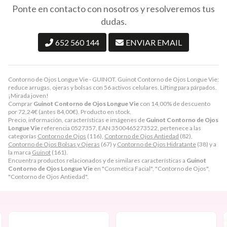
Ponte en contacto con nosotros y resolveremos tus
dudas.
652 560 144
ENVIAR EMAIL
Contorno de Ojos Longue Vie - GUINOT. Guinot Contorno de Ojos Longue Vie:
reduce arrugas, ojeras y bolsas con 56 activos celulares. Lifting para párpados.
¡Mirada joven!
Comprar
Guinot Contorno de Ojos Longue Vie
con 14,00% de descuento
por
72,24
€
(antes
84,00
€
). Producto en stock.
Precio, información, características e imágenes de
Guinot Contorno de Ojos
Longue Vie
referencia 0527357, EAN 3500465273522, pertenece a las
categorías
Contorno de Ojos
(116),
Contorno de Ojos Antiedad
(82),
Contorno de Ojos Bolsas y Ojeras
(67) y
Contorno de Ojos Hidratante
(38) y a
la marca
Guinot
(161).
Encuentra productos relacionados y de similares características a
Guinot
Contorno de Ojos Longue Vie
en "Cosmética Facial", "Contorno de Ojos",
"Contorno de Ojos Antiedad".