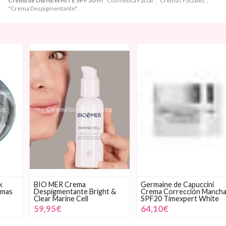
Crema de Día NEWHITE SPF 30
en "Cosmética Facial", "Cremas Faciales",
"Crema Despigmentante".
BIO MER Crema
Germaine de Capuccini
Despigmentante Bright &
Crema Corrección Manchas
Clear Marine Cell
SPF20 Timexpert White
59,95€
64,10€