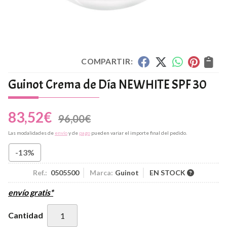
COMPARTIR:
Guinot Crema de Día NEWHITE SPF 30
83,52
€
96,00
€
Las modalidades de
envío
y de
pago
pueden variar el importe final del pedido.
-13%
Ref.:
0505500
Marca:
Guinot
EN STOCK
envío gratis*
Cantidad