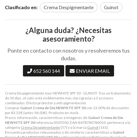
Clasificado en:
Crema Despigmentante
Guinot
¿Alguna duda? ¿Necesitas
asesoramiento?
Ponte en contacto con nosotros y resolveremos tus
dudas.
652 560 144
ENVIAR EMAIL
Crema Despigmentante Jour NEWHITE SPF 30 - GUINOT. Tras un tratamiento
de 30 días, el cutis está visiblemente más claro gracias a 2 acciones
combinadas: Efecto protector y anti-pigmentación.
Comprar
Guinot Crema de Día NEWHITE SPF 30
con 13,00% de descuento
por
83,52
€
(antes
96,00
€
). Producto en stock.
Precio, información, características e imágenes de
Guinot Crema de Día
NEWHITE SPF 30
referencia 0505500, EAN 8478780780010, pertenece a la
categoría
Crema Despigmentante
(57) y a la marca
Guinot
(161).
Encuentra productos relacionados y de similares características a
Guinot