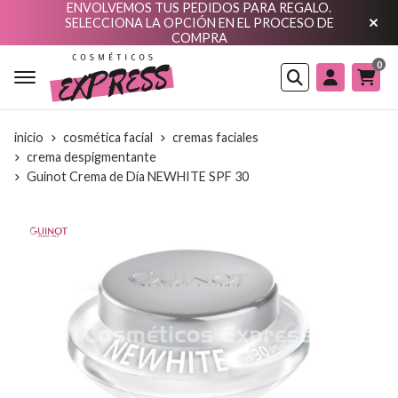
ENVOLVEMOS TUS PEDIDOS PARA REGALO.
SELECCIONA LA OPCIÓN EN EL PROCESO DE
COMPRA
0
Buscar
inicio
cosmética facial
cremas faciales
crema despigmentante
Guinot Crema de Día NEWHITE SPF 30