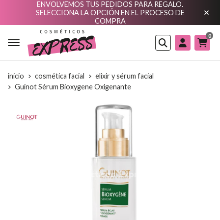
ENVOLVEMOS TUS PEDIDOS PARA REGALO.
SELECCIONA LA OPCIÓN EN EL PROCESO DE
COMPRA
0
Buscar
inicio
cosmética facial
elixir y sérum facial
Guinot Sérum Bioxygene Oxigenante