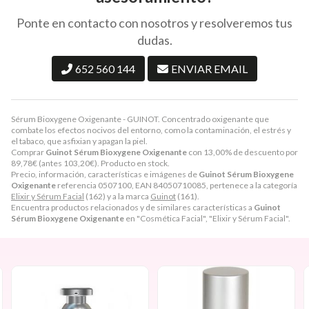
Ponte en contacto con nosotros y resolveremos tus
dudas.
652 560 144
ENVIAR EMAIL
Sérum Bioxygene Oxigenante - GUINOT. Concentrado oxigenante que
combate los efectos nocivos del entorno, como la contaminación, el estrés y
el tabaco, que asfixian y apagan la piel.
Comprar
Guinot Sérum Bioxygene Oxigenante
con 13,00% de descuento por
89,78
€
(antes
103,20
€
). Producto en stock.
Precio, información, características e imágenes de
Guinot Sérum Bioxygene
Oxigenante
referencia 0507100, EAN 84050710085, pertenece a la categoría
Elixir y Sérum Facial
(162) y a la marca
Guinot
(161).
Encuentra productos relacionados y de similares características a
Guinot
Sérum Bioxygene Oxigenante
en "Cosmética Facial", "Elixir y Sérum Facial".