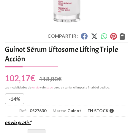
COMPARTIR:
Guinot Sérum Liftosome Lifting Triple
Acción
102,17
€
118,80
€
Las modalidades de
envío
y de
pago
pueden variar el importe final del pedido.
-14%
Ref.:
0527630
Marca:
Guinot
EN STOCK
envío gratis*