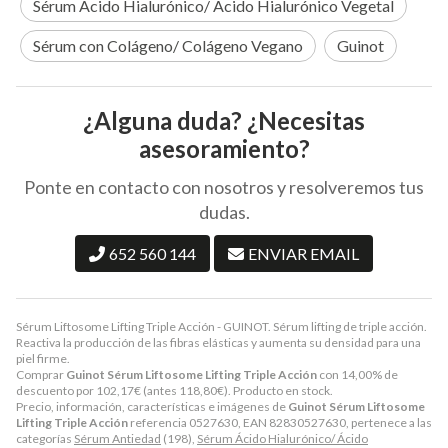
Sérum Ácido Hialurónico/ Ácido Hialurónico Vegetal
Sérum con Colágeno/ Colágeno Vegano
Guinot
¿Alguna duda? ¿Necesitas
asesoramiento?
Ponte en contacto con nosotros y resolveremos tus
dudas.
652 560 144
ENVIAR EMAIL
Sérum Liftosome Lifting Triple Acción - GUINOT. Sérum lifting de triple acción.
Reactiva la producción de las fibras elásticas y aumenta su densidad para una
piel firme.
Comprar
Guinot Sérum Liftosome Lifting Triple Acción
con 14,00% de
descuento por
102,17
€
(antes
118,80
€
). Producto en stock.
Precio, información, características e imágenes de
Guinot Sérum Liftosome
Lifting Triple Acción
referencia 0527630, EAN 82830527630, pertenece a las
categorías
Sérum Antiedad
(198),
Sérum Ácido Hialurónico/ Ácido