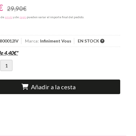
€
29,90
€
s de
envío
y de
pago
pueden variar el importe final del pedido.
800012IV
Marca:
Infiniment Vous
EN STOCK
de
4,40
€
*
Añadir a la cesta