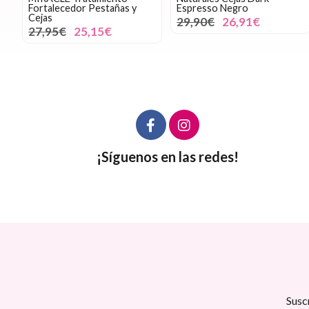
Fortalecedor Pestañas y
Espresso Negro
Cejas
29,90€
26,91€
27,95€
25,15€
¡Síguenos en las redes!
Susc