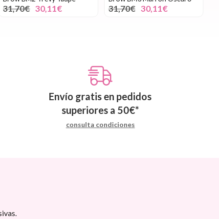
31,70€
30,11€
31,70€
30,11€
Envío gratis en pedidos
superiores a
50
€
*
consulta condiciones
ivas.