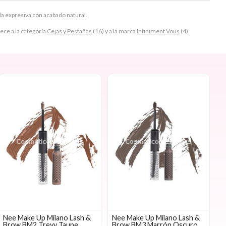
da expresiva con acabado natural.
e a la categoría
Cejas y Pestañas
(16) y a la marca
Infiniment Vous
(4).
Nee Make Up Milano Lash &
Nee Make Up Milano Lash &
Brow BM2 Trevy Taupe
Brow BM3 Marrón Oscuro