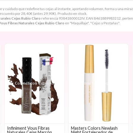
je y cuidado que redefine tus cejas al instante, aportando volumen, forma y una mira
escuento por
28,40
€
(antes
29,90
€
). Producto en stock.
turales Cejas Rubio Claro
referencia 93841800012IV, EAN 8461889983212, pertenec
Vous Fibras Naturales Cejas Rubio Claro
en "Maquillaje", "Cejas y Pestañas".
Infiniment Vous Fibras
Masters Colors Newlash
Naturales Cejas Marrón
Night Fortalecedor de