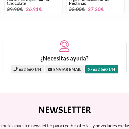
Chocolate
Pestañas
29,90€
26,91€
32,00€
27,20€
¿Necesitas ayuda?
652 560 144
ENVIAR EMAIL
652 560 144
NEWSLETTER
ríbete a nuestro newsletter para recibir ofertas y novedades exclus