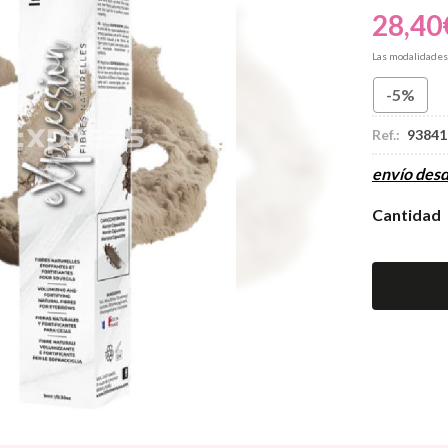
28,40
Las modalidade
-5%
Ref.:
93841
envío des
Cantidad