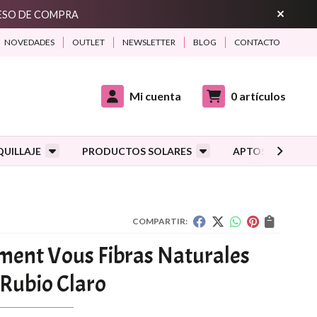
CESO DE COMPRA
NOVEDADES
OUTLET
NEWSLETTER
BLOG
CONTACTO
Mi cuenta
0
artículos
UILLAJE
PRODUCTOS SOLARES
APTOS DURANTE
COMPARTIR:
iment Vous Fibras Naturales
 Rubio Claro