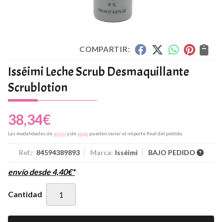
COMPARTIR:
Isséimi Leche Scrub Desmaquillante
Scrublotion
38,34
€
Las modalidades de
envío
y de
pago
pueden variar el importe final del pedido.
Ref.:
84594389893
Marca:
Isséimi
BAJO PEDIDO
envío desde
4,40
€
*
Cantidad