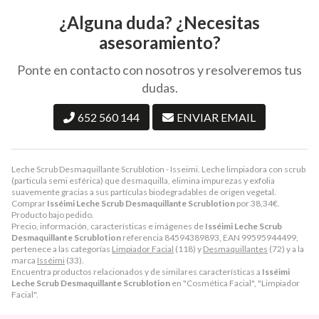
¿Alguna duda? ¿Necesitas
asesoramiento?
Ponte en contacto con nosotros y resolveremos tus
dudas.
652 560 144
ENVIAR EMAIL
Leche Scrub Desmaquillante Scrublotion - Isseimi. Leche limpiadora con scrub
(particula semi esférica) que desmaquilla, elimina impurezas y exfolia
suavemente gracias a sus partículas biodegradables de origen vegetal.
Comprar
Isséimi Leche Scrub Desmaquillante Scrublotion
por
38,34
€
.
Producto bajo pedido.
Precio, información, características e imágenes de
Isséimi Leche Scrub
Desmaquillante Scrublotion
referencia 84594389893, EAN 99595944499,
pertenece a las categorías
Limpiador Facial
(118) y
Desmaquillantes
(72) y a la
marca
Isséimi
(33).
Encuentra productos relacionados y de similares características a
Isséimi
Leche Scrub Desmaquillante Scrublotion
en "Cosmética Facial", "Limpiador
Facial".