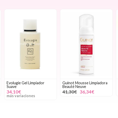
Guinot Mousse Limpiadora
Mary Cohr Limpiador Suave
Beauté Neuve
Lait Démaquillant Douceur
41,30€
36,34€
29,00€
26,10€