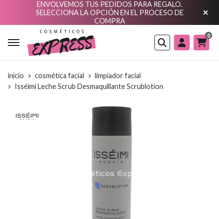
ENVOLVEMOS TUS PEDIDOS PARA REGALO.
SELECCIONA LA OPCIÓN EN EL PROCESO DE
COMPRA
0
Buscar
inicio
cosmética facial
limpiador facial
Isséimi Leche Scrub Desmaquillante Scrublotion