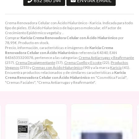
652 560 144
ENVIAR EMAIL
Crema Renovadora Celular con Ácido Hialurónico - Karicia. Indicada para todo
tipo de pieles. El Ácido Hialurónico de bajo peso molecular, el Factor de
Crecimiento Epidérmico vegetal y ..
Comprar
Karicia Crema Renovadora Celular con Ácido Hialurónico
por
78,95
€
. Producto en stock.
Precio, información, características e imágenes de
Karicia Crema
Renovadora Celular con Ácido Hialurónico
referencia K4340, EAN
8436535320078, pertenece a las categorías
Crema Antiarrugas y Reafirmante
(257),
Crema Despigmentante
(57),
Crema Cuello y Escote
(22),
Productos
Veganos
(255) y
Cremas con Ácido Hialurónico
(90) y a la marca
Karicia
(41).
Encuentra productos relacionados y de similares características a
Karicia
Crema Renovadora Celular con Ácido Hialurónico
en "Cosmética Facial",
"Cremas Faciales", "Crema Antiarrugas y Reafirmante".