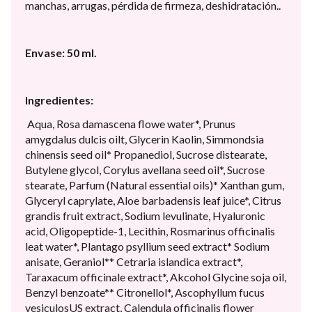
manchas, arrugas, pérdida de firmeza, deshidratación..
Envase: 50 ml.
Ingredientes:
Aqua, Rosa damascena flowe water*, Prunus
amygdalus dulcis oilt, Glycerin Kaolin, Simmondsia
chinensis seed oil* Propanediol, Sucrose distearate,
Butylene glycol, Corylus avellana seed oil*, Sucrose
stearate, Parfum (Natural essential oils)* Xanthan gum,
Glyceryl caprylate, Aloe barbadensis leaf juice*, Citrus
grandis fruit extract, Sodium levulinate, Hyaluronic
acid, Oligopeptide-1, Lecithin, Rosmarinus officinalis
leat water*, Plantago psyllium seed extract* Sodium
anisate, Geraniol** Cetraria islandica extract*,
Taraxacum officinale extract*, Akcohol Glycine soja oil,
Benzyl benzoate** Citronellol*, Ascophyllum fucus
vesiculosUS extract, Calendula officinalis flower