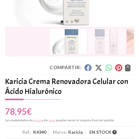
COMPARTIR:
Karicia Crema Renovadora Celular con
Ácido Hialurónico
78,95
€
Las modalidades de
envío
y de
pago
pueden variar el importe final del pedido.
Ref.:
K4340
Marca:
Karicia
EN STOCK