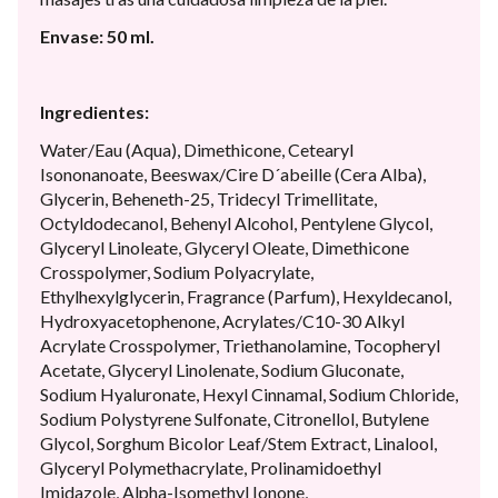
Envase: 50 ml.
Ingredientes:
Water/Eau (Aqua), Dimethicone, Cetearyl
Isononanoate, Beeswax/Cire D´abeille (Cera Alba),
Glycerin, Beheneth-25, Tridecyl Trimellitate,
Octyldodecanol, Behenyl Alcohol, Pentylene Glycol,
Glyceryl Linoleate, Glyceryl Oleate, Dimethicone
Crosspolymer, Sodium Polyacrylate,
Ethylhexylglycerin, Fragrance (Parfum), Hexyldecanol,
Hydroxyacetophenone, Acrylates/C10-30 Alkyl
Acrylate Crosspolymer, Triethanolamine, Tocopheryl
Acetate, Glyceryl Linolenate, Sodium Gluconate,
Sodium Hyaluronate, Hexyl Cinnamal, Sodium Chloride,
Sodium Polystyrene Sulfonate, Citronellol, Butylene
Glycol, Sorghum Bicolor Leaf/Stem Extract, Linalool,
Glyceryl Polymethacrylate, Prolinamidoethyl
Imidazole, Alpha-Isomethyl Ionone,