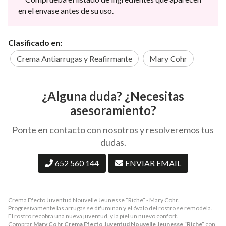
en el envase antes de su uso.
Clasificado en:
Crema Antiarrugas y Reafirmante
Mary Cohr
¿Alguna duda? ¿Necesitas
asesoramiento?
Ponte en contacto con nosotros y resolveremos tus
dudas.
652 560 144
ENVIAR EMAIL
Crema Efecto Juventud Nouvelle Jeunesse “Riche” - Mary Cohr.
Progresivamente las arrugas se difuminan y el óvalo del rostro se remodela.
El rostro recobra una nueva juventud, y la piel un nuevo confort.
Comprar
Mary Cohr Crema Efecto Juventud Nouvelle Jeunesse “Riche”
con