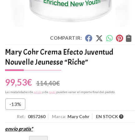
COMPARTIR:
Mary Cohr Crema Efecto Juventud
Nouvelle Jeunesse “Riche”
99,53
€
114,40
€
Las modalidades de
envío
y de
pago
pueden variar el importe final del pedido.
-13%
Ref.:
0857260
Marca:
Mary Cohr
EN STOCK
envío gratis*