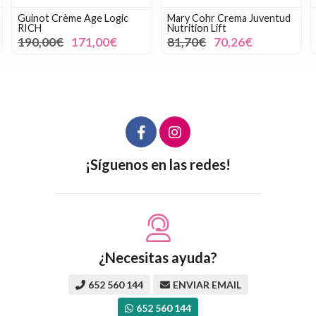
Guinot Crème Age Logic
Mary Cohr Crema Juventud
RICH
Nutrition Lift
190,00€
171,00€
81,70€
70,26€
¡Síguenos en las redes!
¿Necesitas ayuda?
652 560 144
ENVIAR EMAIL
652 560 144