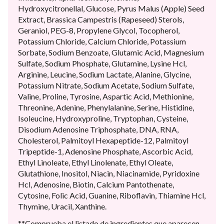
Hydroxycitronellal, Glucose, Pyrus Malus (Apple) Seed
Extract, Brassica Campestris (Rapeseed) Sterols,
Geraniol, PEG-8, Propylene Glycol, Tocopherol,
Potassium Chloride, Calcium Chloride, Potassium
Sorbate, Sodium Benzoate, Glutamic Acid, Magnesium
Sulfate, Sodium Phosphate, Glutamine, Lysine Hcl,
Arginine, Leucine, Sodium Lactate, Alanine, Glycine,
Potassium Nitrate, Sodium Acetate, Sodium Sulfate,
Valine, Proline, Tyrosine, Aspartic Acid, Methionine,
Threonine, Adenine, Phenylalanine, Serine, Histidine,
Isoleucine, Hydroxyproline, Tryptophan, Cysteine,
Disodium Adenosine Triphosphate, DNA, RNA,
Cholesterol, Palmitoyl Hexapeptide-12, Palmitoyl
Tripeptide-1, Adenosine Phosphate, Ascorbic Acid,
Ethyl Linoleate, Ethyl Linolenate, Ethyl Oleate,
Glutathione, Inositol, Niacin, Niacinamide, Pyridoxine
Hcl, Adenosine, Biotin, Calcium Pantothenate,
Cytosine, Folic Acid, Guanine, Riboflavin, Thiamine Hcl,
Thymine, Uracil, Xanthine.
**Comprueba el listado de ingredientes que aparecen