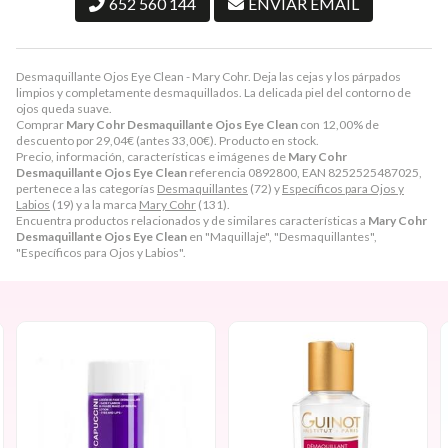
652 560 144
ENVIAR EMAIL
Desmaquillante Ojos Eye Clean - Mary Cohr. Deja las cejas y los párpados
limpios y completamente desmaquillados. La delicada piel del contorno de
ojos queda suave.
Comprar
Mary Cohr Desmaquillante Ojos Eye Clean
con 12,00% de
descuento por
29,04
€
(antes
33,00
€
). Producto en stock.
Precio, información, características e imágenes de
Mary Cohr
Desmaquillante Ojos Eye Clean
referencia 0892800, EAN 8252525487025,
pertenece a las categorías
Desmaquillantes
(72) y
Específicos para Ojos y
Labios
(19) y a la marca
Mary Cohr
(131).
Encuentra productos relacionados y de similares características a
Mary Cohr
Desmaquillante Ojos Eye Clean
en "Maquillaje", "Desmaquillantes",
"Específicos para Ojos y Labios".