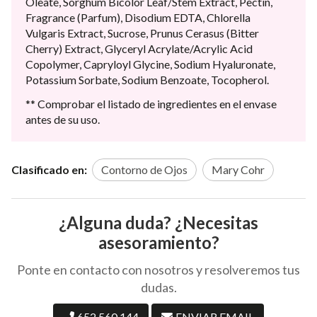
Oleate, Sorghum Bicolor Leaf/Stem Extract, Pectin,
Fragrance (Parfum), Disodium EDTA, Chlorella
Vulgaris Extract, Sucrose, Prunus Cerasus (Bitter
Cherry) Extract, Glyceryl Acrylate/Acrylic Acid
Copolymer, Capryloyl Glycine, Sodium Hyaluronate,
Potassium Sorbate, Sodium Benzoate, Tocopherol.
** Comprobar el listado de ingredientes en el envase
antes de su uso.
Clasificado en:
Contorno de Ojos
Mary Cohr
¿Alguna duda? ¿Necesitas
asesoramiento?
Ponte en contacto con nosotros y resolveremos tus
dudas.
652 560 144
ENVIAR EMAIL