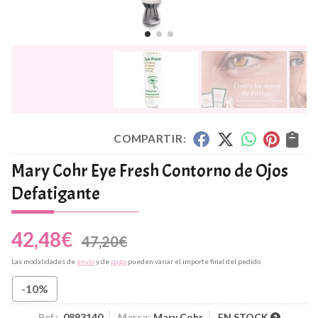
COMPARTIR:
Mary Cohr Eye Fresh Contorno de Ojos
Defatigante
42,48
€
47,20
€
Las modalidades de
envío
y de
pago
pueden variar el importe final del pedido.
-10%
Ref.:
0893140
Marca:
Mary Cohr
EN STOCK