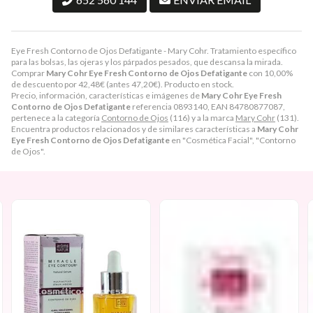
Eye Fresh Contorno de Ojos Defatigante - Mary Cohr. Tratamiento específico
para las bolsas, las ojeras y los párpados pesados, que descansa la mirada.
Comprar
Mary Cohr Eye Fresh Contorno de Ojos Defatigante
con 10,00%
de descuento por
42,48
€
(antes
47,20
€
). Producto en stock.
Precio, información, características e imágenes de
Mary Cohr Eye Fresh
Contorno de Ojos Defatigante
referencia 0893140, EAN 84780877087,
pertenece a la categoría
Contorno de Ojos
(116) y a la marca
Mary Cohr
(131).
Encuentra productos relacionados y de similares características a
Mary Cohr
Eye Fresh Contorno de Ojos Defatigante
en "Cosmética Facial", "Contorno
de Ojos".