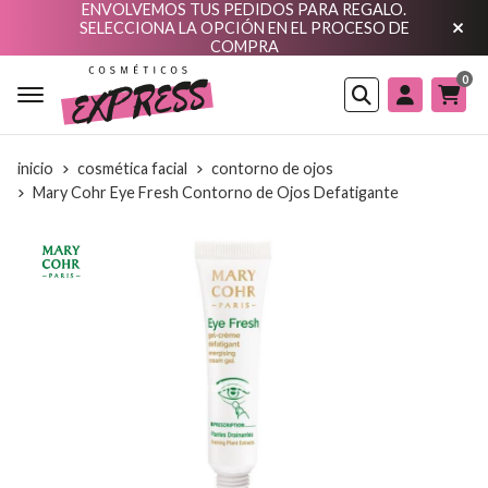
ENVOLVEMOS TUS PEDIDOS PARA REGALO.
SELECCIONA LA OPCIÓN EN EL PROCESO DE
COMPRA
0
Buscar
inicio
cosmética facial
contorno de ojos
Mary Cohr Eye Fresh Contorno de Ojos Defatigante