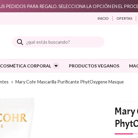
S PEDIDOS PARA REGALO. SELECCIONA LA OPCIÓN EN EL PRO
INICIO
OFERTAS
Buscar
COSMÉTICA CORPORAL
PRODUCTOS VEGANOS
MAQ
antes
Mary Cohr Mascarilla Purificante PhytOxygene Masque
Mary 
Phyt