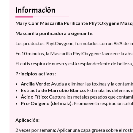
Información
Mary Cohr Mascarilla Purificante PhytOxygene Mas
Mascarilla purificadora oxigenante.
Los productos PhytOxygene, formulados con un 95% de ingre
En 10 minutos, la Mascarilla PhytOxygene favorece la absorc
El cutis respira de nuevo y está resplandeciente de belleza, 
Principios activos:
Arcilla Verde:
Ayuda a eliminar las toxinas y la contamin
Extracto de Marrubio Blanco:
Estimula las defensas n
Ácido Fítico:
Captura los metales pesados que contamina
Pro-Oxígeno (del maíz):
Promueve la respiración celul
Aplicación:
2 veces por semana: Aplicar una capa gruesa sobre el rostro