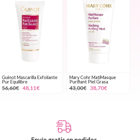
Guinot Mascarilla Exfoliante
Mary Cohr MatiMasque
Pur Equilibre
Purifiant Piel Grasa
56,60€
48,11€
43,00€
38,70€
Envío gratis en pedidos