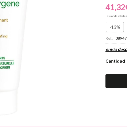
41,32
Las modalidade
-13%
Ref.:
08947
envío des
Cantidad