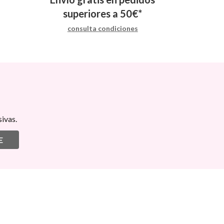
superiores a
50
€
*
consulta condiciones
ivas.
E