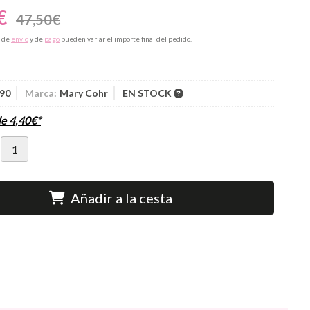
€
47,50
€
s de
envío
y de
pago
pueden variar el importe final del pedido.
90
Marca:
Mary Cohr
EN STOCK
de
4,40
€
*
Añadir a la cesta