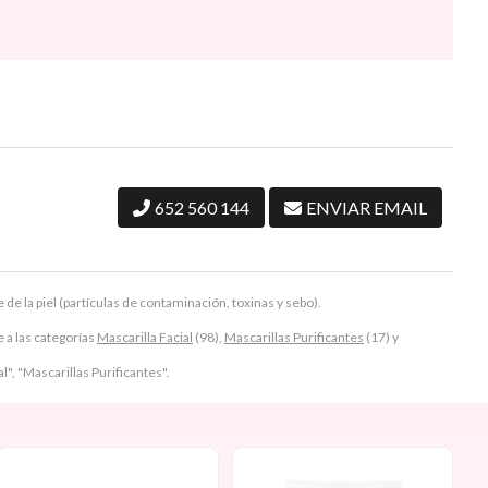
652 560 144
ENVIAR EMAIL
e la piel (partículas de contaminación, toxinas y sebo).
a las categorías
Mascarilla Facial
(98),
Mascarillas Purificantes
(17) y
l", "Mascarillas Purificantes".