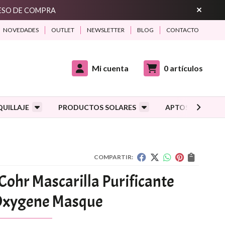
CESO DE COMPRA
NOVEDADES
OUTLET
NEWSLETTER
BLOG
CONTACTO
Mi cuenta
0
artículos
UILLAJE
PRODUCTOS SOLARES
APTOS DURANTE
COMPARTIR:
Cohr Mascarilla Purificante
Oxygene Masque