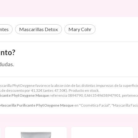
antes
Mascarillas Detox
Mary Cohr
ento?
dudas.
rilla PhytOxygene favorece la absorción de las distintas impurezas de la superficie d
 de descuento por
41,32
€
(antes
47,50
€
). Producto en stock.
ificante PhytOxygene Masque
referencia 0894790, EAN 3549658947901, pertenece 
Mascarilla Purificante PhytOxygene Masque
en "Cosmética Facial", "Mascarilla Facia