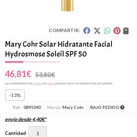
COMPARTIR:
Mary Cohr Solar Hidratante Facial
Hydrosmose Soleil SPF 50
46,81
€
53,80
€
Las modalidades de
envío
y de
pago
pueden variar el importe final del pedido.
-13%
Ref.:
0895340
Marca:
Mary Cohr
BAJO PEDIDO
envío desde
4,40
€
*
Cantidad