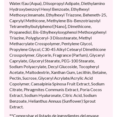
Water/Eau (Aqua), Diisopropyl Adipate, Diethylamino
Hydroxybenzoyl Hexyl Benzoate, Ethylhexyl
Methoxycinnamate, Ethylhexyl Triazone, Beheneth-25,
Caprylyl Methicone, Methylene Bis-Benzotriazolyl
Tetramethylbutylphenol [Nano], Dimethicone,
Propanediol, Bis-Ethylhexyloxyphenol Methoxyphenyl
Triazine, Polyglyceryl-3 Diisostearate, Methyl
Methacrylate Crosspolymer, Pentylene Glycol,
Propylene Glycol, C30-45 Alkyl Cetearyl Dimethicone
Crosspolymer, Glycerin, Fragrance (Parfum), Glyceryl
Caprylate, Glyceryl Stearate, PEG-100 Stearate,
Sodium Polyacrylate, Decyl Glucoside, Tocopheryl
Acetate, Maltodextrin, Xanthan Gum, Lecithin, Betaine,
Pectin, Sucrose, Glyceryl Acrylate/Acrylic Acid
Copolymer, Caesalpinia Spinosa Fruit Extract, Sodium
Citrate, Phragmites Communis Extract, Poria Cocos
Extract, Sodium Hyaluronate, Citric Acid, Sodium
Benzoate, Helianthus Annuus (Sunflower) Sprout
Extract.
**Comprobar el listado de ingredientes del envase