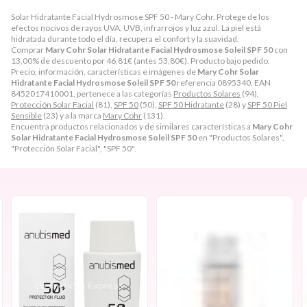
Solar Hidratante Facial Hydrosmose SPF 50 - Mary Cohr. Protege de los
efectos nocivos de rayos UVA, UVB, infrarrojos y luz azul. La piel está
hidratada durante todo el día, recupera el confort y la suavidad.
Comprar
Mary Cohr Solar Hidratante Facial Hydrosmose Soleil SPF 50
con
13,00% de descuento por
46,81
€
(antes
53,80
€
). Producto bajo pedido.
Precio, información, características e imágenes de
Mary Cohr Solar
Hidratante Facial Hydrosmose Soleil SPF 50
referencia 0895340, EAN
8452017410001, pertenece a las categorías
Productos Solares
(94),
Protección Solar Facial
(81),
SPF 50
(50),
SPF 50 Hidratante
(28) y
SPF 50 Piel
Sensible
(23) y a la marca
Mary Cohr
(131).
Encuentra productos relacionados y de similares características a
Mary Cohr
Solar Hidratante Facial Hydrosmose Soleil SPF 50
en "Productos Solares",
"Protección Solar Facial", "SPF 50".