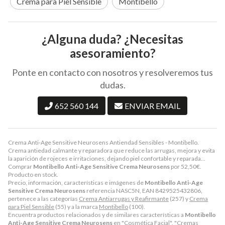
Crema para Piel Sensible
Montibello
¿Alguna duda? ¿Necesitas
asesoramiento?
Ponte en contacto con nosotros y resolveremos tus
dudas.
652 560 144
ENVIAR EMAIL
Crema Anti-Age Sensitive Neurosens Antiendad Sensibles - Montibello.
Crema antiedad calmante y reparadora que reduce las arrugas, mejora y evita
la aparición de rojeces e irritaciones, dejando piel confortable y reparada...
Comprar
Montibello Anti-Age Sensitive Crema Neurosens
por
52,50
€
.
Producto en stock.
Precio, información, características e imágenes de
Montibello Anti-Age
Sensitive Crema Neurosens
referencia NASC5N, EAN 8429525432806,
pertenece a las categorías
Crema Antiarrugas y Reafirmante
(257) y
Crema
para Piel Sensible
(55) y a la marca
Montibello
(100).
Encuentra productos relacionados y de similares características a
Montibello
Anti-Age Sensitive Crema Neurosens
en "Cosmética Facial", "Cremas