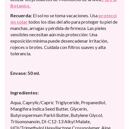
Botanics.
Recuerda:
El sol no se toma vacaciones. Usa
protecci
ón solar
todos los días del año para proteger tu piel de
manchas, arrugas y pérdida de firmeza. Las pieles
sensibles necesitan aún más protección: Una
exposición mínima puede desencadenar irritación,
rojeces o brotes. Cuídala con filtros suaves y alta
tolerancia.
Envase: 50 ml.
Ingredientes:
Aqua, Caprylic/Capric Triglyceride, Propanediol,
Mangifera Indica Seed Butter, Glycerin,
Butyrospermum Parkii Butter, Butylene Glycol,
Triisononanoin, DI-C12-13 Alkyl Malate,
HDI/Trimethylol Hexyllactone Crosspolymer, Aloe