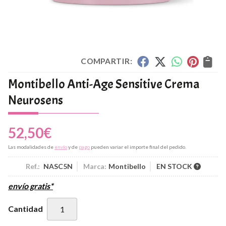
COMPARTIR:
Montibello Anti-Age Sensitive Crema
Neurosens
52,50
€
Las modalidades de
envío
y de
pago
pueden variar el importe final del pedido.
Ref.:
NASC5N
Marca:
Montibello
EN STOCK
envío gratis*
Cantidad