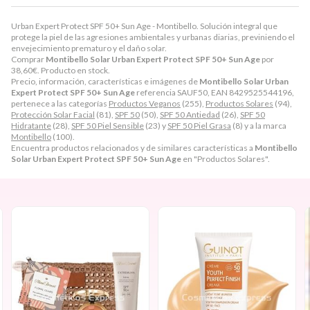
Urban Expert Protect SPF 50+ Sun Age - Montibello. Solución integral que
protege la piel de las agresiones ambientales y urbanas diarias, previniendo el
envejecimiento prematuro y el daño solar.
Comprar
Montibello Solar Urban Expert Protect SPF 50+ Sun Age
por
38,60
€
. Producto en stock.
Precio, información, características e imágenes de
Montibello Solar Urban
Expert Protect SPF 50+ Sun Age
referencia SAUF50, EAN 8429525544196,
pertenece a las categorías
Productos Veganos
(255),
Productos Solares
(94),
Protección Solar Facial
(81),
SPF 50
(50),
SPF 50 Antiedad
(26),
SPF 50
Hidratante
(28),
SPF 50 Piel Sensible
(23) y
SPF 50 Piel Grasa
(8) y a la marca
Montibello
(100).
Encuentra productos relacionados y de similares características a
Montibello
Solar Urban Expert Protect SPF 50+ Sun Age
en "Productos Solares".