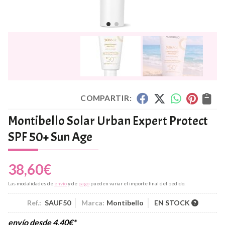
COMPARTIR:
Montibello Solar Urban Expert Protect
SPF 50+ Sun Age
38,60
€
Las modalidades de
envío
y de
pago
pueden variar el importe final del pedido.
Ref.:
SAUF50
Marca:
Montibello
EN STOCK
envío desde
4,40
€
*