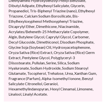
Diethylamino Hydroxybenzoyl Hexyl Benzoate,
Dibutyl Adipate, Ethylhexyl Salicylate, Glycerin,
Propanediol, Tris-Biphenyl Triazine (nano), Ethylhexyl
Triazone, Calcium Sodium Borosilicate, Bis-
Ethylhexyloxyphenol Methoxyphenyl Triazine,
Dicaprylyl Ether, Dimethicone, Niacinamide,
Acrylates/Beheneth-25 Methacrylate Copolymer,
Algin, Butylene Glycol, Caprylyl Glycol, Carbomer,
Decyl Glucoside, Dimethiconol, Disodium Phosphate,
Glycine Soja (Soybean) Oil, Hydroxyacetophenone,
Oryza Sativa (Rice) Extract, Oryza Sativa (Rice) Germ
Extract, Pentylene Glycol, Polyglyceryl-3
Diisostearate, Pullulan, Serine, Silica, Sodium
Hyaluronate, Sodium Hydroxide, Sodium Stearoyl
Glutamate, Tocopherol, Trehalose, Urea, Xanthan Gum,
Fragrance (Parfum), Alpha-Isomethyl Ionone, Benzyl
Salicylate Citronellol, Geraniol,
Hexamethylindanopyran, Hexyl Cinnamal, Limonene,
Linalool, Linalyl Acetate.