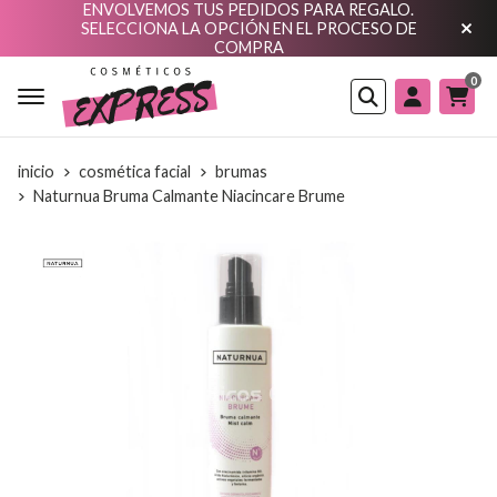
ENVOLVEMOS TUS PEDIDOS PARA REGALO.
SELECCIONA LA OPCIÓN EN EL PROCESO DE
COMPRA
0
Buscar
inicio
cosmética facial
brumas
Naturnua Bruma Calmante Niacincare Brume