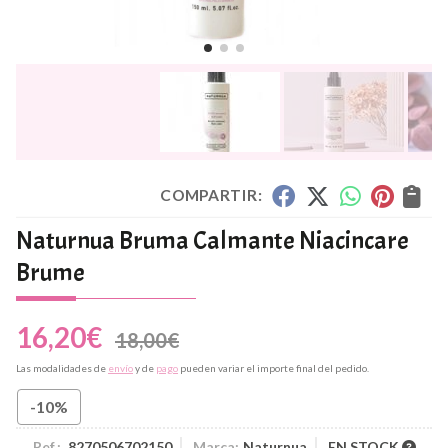
COMPARTIR:
Naturnua Bruma Calmante Niacincare
Brume
16,20
€
18,00
€
Las modalidades de
envío
y de
pago
pueden variar el importe final del pedido.
-10%
Ref.:
8270506702150
Marca:
Naturnua
EN STOCK