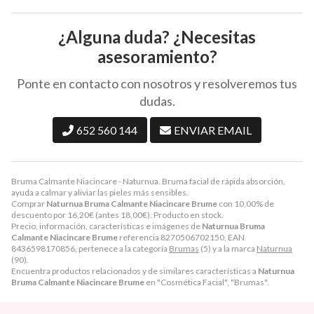
¿Alguna duda? ¿Necesitas
asesoramiento?
Ponte en contacto con nosotros y resolveremos tus
dudas.
652 560 144
ENVIAR EMAIL
Bruma Calmante Niacincare - Naturnua. Bruma facial de rápida absorción,
ayuda a calmar y aliviar las pieles más sensibles.
Comprar
Naturnua Bruma Calmante Niacincare Brume
con 10,00% de
descuento por
16,20
€
(antes
18,00
€
). Producto en stock.
Precio, información, características e imágenes de
Naturnua Bruma
Calmante Niacincare Brume
referencia 8270506702150, EAN
8436598170856, pertenece a la categoría
Brumas
(5) y a la marca
Naturnua
(90).
Encuentra productos relacionados y de similares características a
Naturnua
Bruma Calmante Niacincare Brume
en "Cosmética Facial", "Brumas".