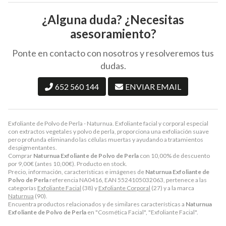
¿Alguna duda? ¿Necesitas
asesoramiento?
Ponte en contacto con nosotros y resolveremos tus
dudas.
652 560 144
ENVIAR EMAIL
Exfoliante de Polvo de Perla - Naturnua. Exfoliante facial y corporal especial
con extractos vegetales y polvo de perla, proporciona una exfoliación suave
pero profunda eliminando las células muertas y ayudando a tratamientos
despigmentantes.
Comprar
Naturnua Exfoliante de Polvo de Perla
con 10,00% de descuento
por
9,00
€
(antes
10,00
€
). Producto en stock.
Precio, información, características e imágenes de
Naturnua Exfoliante de
Polvo de Perla
referencia NA0416, EAN 5524105032063, pertenece a las
categorías
Exfoliante Facial
(38) y
Exfoliante Corporal
(27) y a la marca
Naturnua
(90).
Encuentra productos relacionados y de similares características a
Naturnua
Exfoliante de Polvo de Perla
en "Cosmética Facial", "Exfoliante Facial".