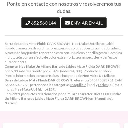
Ponte en contacto con nosotros y resolveremos tus
dudas.
652 560 144
ENVIAR EMAIL
Barra de Labios Mate Fluida DARK BROWN - Nee Make Up Milano . Labial
líquido cremoso extraordinario, exagerado color y cobertura, muy duradero.
A partir de hoy puedes tener todo esto con un único y sencillo gesto. Combina
hidratación con un efecto de color extremo. Labios impecables y perfectos
durante horas.
Comprar
Nee Make Up Milano Barra de Labios Mate Fluida DARK BROWN
con 5,00% de descuento por
23,46
€
(antes
24,70
€
). Producto en stock.
Precio, información, características e imágenes de
Nee Make Up Milano
Barra de Labios Mate Fluida DARK BROWN
referencia 848448023781, EAN
848448023781, pertenece a las categorías
Maquillaje
(177) y
Labios
(42) y a la
marca
Nee Make Up Milano
(159).
Encuentra productos relacionados y de similares características a
Nee Make
Up Milano Barra de Labios Mate Fluida DARK BROWN
en "Maquillaje",
"Labios".