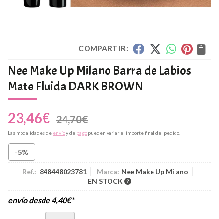
COMPARTIR:
Nee Make Up Milano Barra de Labios
Mate Fluida DARK BROWN
23,46
€
24,70
€
Las modalidades de
envío
y de
pago
pueden variar el importe final del pedido.
-5%
Ref.:
848448023781
Marca:
Nee Make Up Milano
EN STOCK
envío desde
4,40
€
*